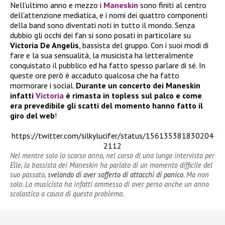
Nell’ultimo anno e mezzo i
Maneskin
sono finiti al centro
dell’attenzione mediatica, e i nomi dei quattro componenti
della band sono diventati noti in tutto il mondo. Senza
dubbio gli occhi dei fan si sono posati in particolare su
Victoria De Angelis
, bassista del gruppo. Con i suoi modi di
fare e la sua sensualità, la musicista ha letteralmente
conquistato il pubblico ed ha fatto spesso parlare di sé. In
queste ore però è accaduto qualcosa che ha fatto
mormorare i social.
Durante un concerto dei Maneskin
infatti
Victoria
è rimasta in topless sul palco e come
era prevedibile gli scatti del momento hanno fatto il
giro del web
!
https://twitter.com/silkylucifer/status/156135381830204
2112
Nel mentre solo lo scorso anno, nel corso di una lunga intervista per
Elle
, la bassista dei
Maneskin
ha parlato di un momento difficile del
suo passato,
svelando di aver sofferto di attacchi di panico
. Ma non
solo. La musicista ha infatti ammesso di aver perso anche un anno
scolastico a causa di questo problema.