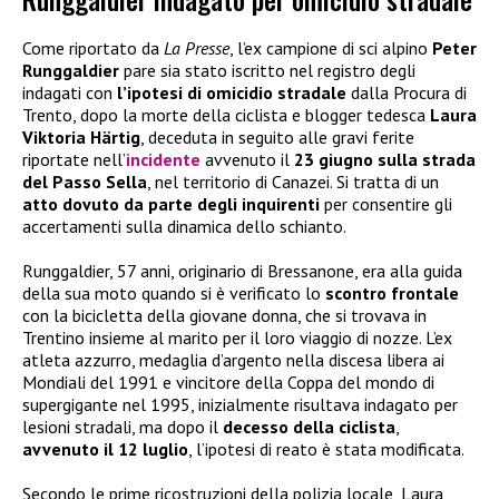
Come riportato da
La Presse
, l’ex campione di sci alpino
Peter
Runggaldier
pare sia stato iscritto nel registro degli
indagati con
l’ipotesi di omicidio stradale
dalla Procura di
Trento, dopo la morte della ciclista e blogger tedesca
Laura
Viktoria Härtig
, deceduta in seguito alle gravi ferite
riportate nell’
incidente
avvenuto il
23 giugno sulla strada
del Passo Sella
, nel territorio di Canazei. Si tratta di un
atto dovuto da parte degli inquirenti
per consentire gli
accertamenti sulla dinamica dello schianto.
Runggaldier, 57 anni, originario di Bressanone, era alla guida
della sua moto quando si è verificato lo
scontro frontale
con la bicicletta della giovane donna, che si trovava in
Trentino insieme al marito per il loro viaggio di nozze. L’ex
atleta azzurro, medaglia d’argento nella discesa libera ai
Mondiali del 1991 e vincitore della Coppa del mondo di
supergigante nel 1995, inizialmente risultava indagato per
lesioni stradali, ma dopo il
decesso della ciclista
,
avvenuto il 12 luglio
, l’ipotesi di reato è stata modificata.
Secondo le prime ricostruzioni della polizia locale, Laura