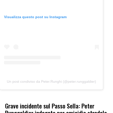
Visualizza questo post su Instagram
Un post condiviso da Peter.Runghi (@peter.runggaldier)
Grave incidente sul Passo Sella: Peter
Runggaldier indagato per omicidio stradale