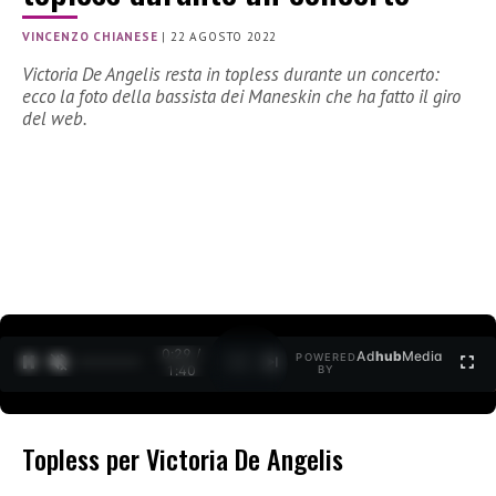
VINCENZO CHIANESE
|
22 AGOSTO 2022
Victoria De Angelis resta in topless durante un concerto:
ecco la foto della bassista dei Maneskin che ha fatto il giro
del web.
0:30 /
Ad
hub
Media
POWERED
1
/
2
1:40
BY
Topless per Victoria De Angelis