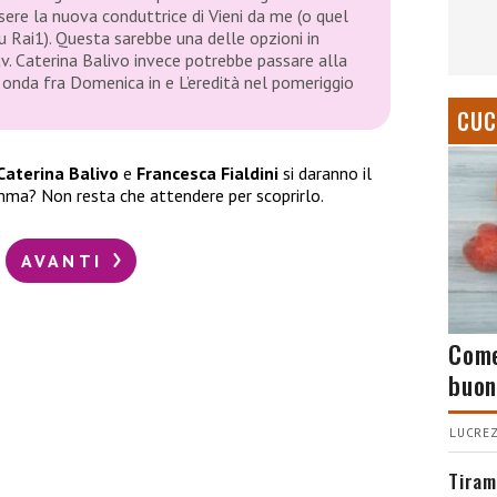
sere la nuova conduttrice di Vieni da me (o quel
u Rai1). Questa sarebbe una delle opzioni in
v. Caterina Balivo invece potrebbe passare alla
onda fra Domenica in e L’eredità nel pomeriggio
CUC
Caterina Balivo
e
Francesca Fialdini
si daranno il
ma? Non resta che attendere per scoprirlo.
AVANTI
Come
buon
LUCREZ
Tiram