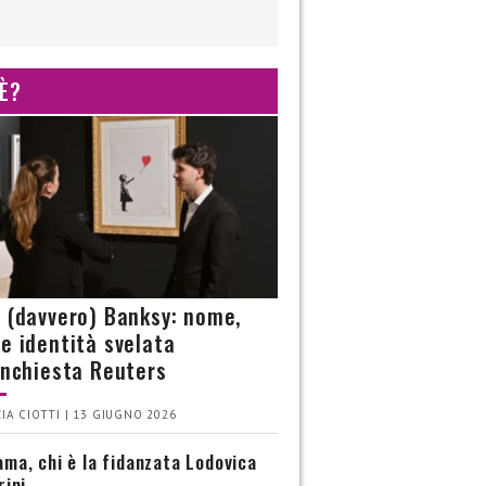
 È?
è (davvero) Banksy: nome,
 e identità svelata
’inchiesta Reuters
IA CIOTTI | 13 GIUGNO 2026
ma, chi è la fidanzata Lodovica
rini