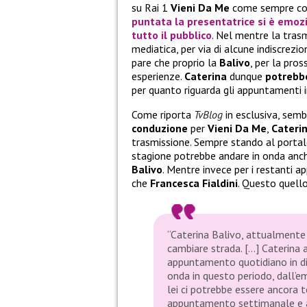
su Rai 1
Vieni Da Me
come sempre c
puntata la presentatrice si è emoz
tutto il pubblico
. Nel mentre la trasm
mediatica, per via di alcune indiscrezi
pare che proprio la
Balivo
, per la pro
esperienze.
Caterina
dunque
potrebbe
per quanto riguarda gli appuntamenti i
Come riporta
TvBlog
in esclusiva, sem
conduzione
per
Vieni Da Me
,
Caterin
trasmissione. Sempre stando al portal
stagione potrebbe andare in onda anch
Balivo
. Mentre invece per i restanti 
che
Francesca Fialdini
. Questo quello
“Caterina Balivo, attualmente 
cambiare strada. […] Caterina 
appuntamento quotidiano in di
onda in questo periodo, dall’e
lei ci potrebbe essere ancora 
appuntamento settimanale e a 