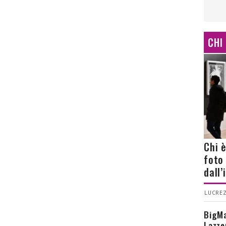
CHI
Chi 
foto
dall
LUCREZ
BigMa
Lazze