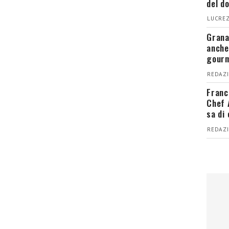
del d
LUCREZ
Grana
anche
gour
REDAZI
Franc
Chef 
sa di
REDAZI