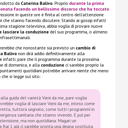
ondotto da
Caterina Balivo
. Proprio
durante la prima
ionata facendo un bellissimo discorso che ha toccato
issione in queste ore è finita al centro dell’attenzione
oni che stanno facendo discutere. Stando ai gossip infatti
ssima stagione televisiva, abbia voglia di provare nuove
 lasciare la conduzione
del suo programma, o almeno
nfrasettimanali.
brerebbe che nonostante sia previsto un
cambio di
a Balivo
non dirà addio definitivamente alla
e infatti, pare che il programma durante la prossima
e di domenica, e alla
conduzione
ci sarebbe proprio la
appuntamenti quotidiani potrebbe arrivare niente che meno
 che si legge sul sito:
alla guida del varietà Vieni da me, pare voglia
avrebbe voglia di lasciare Vieni da me, inteso come
retta, tuttora segnato, come tutti i programmi in
mergenza sanitaria che stiamo vivendo. E poi per
televisione, ma non quotidiana. Magari un
Rai 1 già ci sarebbe pronta una degna sostituta.