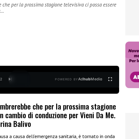
 che per la prossima stagione televisiva ci possa essere
a…
Ad
hub
Media
/
2
POWERED BY
sembrerebbe che per la prossima stagione
un cambio di conduzione per Vieni Da Me.
rina Balivo
ausa a causa dell’emergenza sanitaria, è tornato in onda