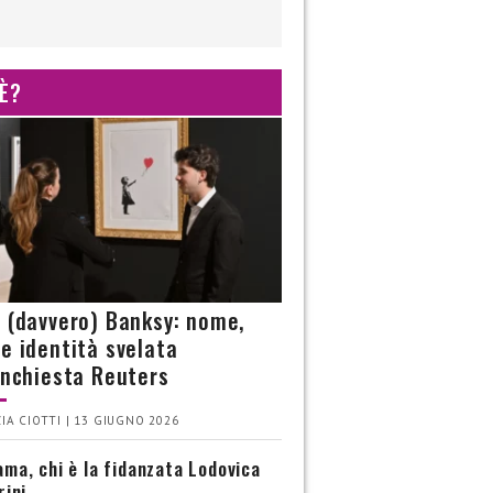
 È?
è (davvero) Banksy: nome,
 e identità svelata
’inchiesta Reuters
IA CIOTTI | 13 GIUGNO 2026
ma, chi è la fidanzata Lodovica
rini