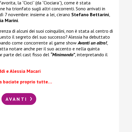
avorita, la “Cioci” (da “Ciociara”), come è stata
e ha trionfato sugli altri concorrenti. Sono arrivati in
edì 7 novembre: insieme a lei, c’erano
Stefano Bettarini
,
ia Marini
.
renza di alcuni dei suoi coinquilini, non è stata al centro di
questo il segreto del suo successo? Alessia ha debuttato
cipando come concorrente al game show
Avanti un altro!
,
 fatta notare anche per il suo accento e nella quinta
r parte del cast fisso del
“Minimondo”
, interpretando il
ddi e Alessia Macari
ha baciate proprio tutte…
AVANTI