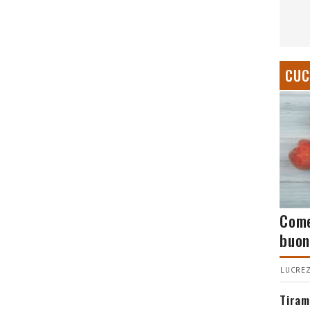
CUC
Come
buon
LUCREZ
Tiram