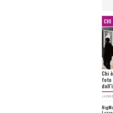
CHI
Chi 
foto
dall
LUCREZ
BigMa
Lazze