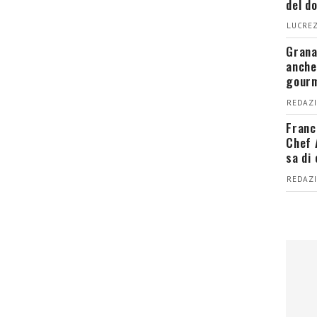
del d
LUCREZ
Grana
anche
gour
REDAZI
Franc
Chef 
sa di
REDAZI