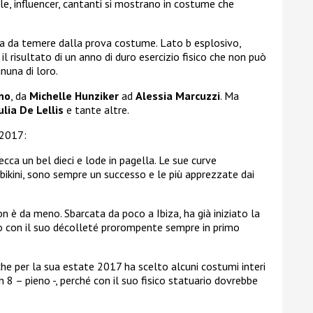
lle, influencer, cantanti si mostrano in costume che
la da temere dalla prova costume. Lato b esplosivo,
l risultato di un anno di duro esercizio fisico che non può
nuna di loro.
ino
, da
Michelle Hunziker
ad
Alessia Marcuzzi
. Ma
ulia De Lellis
e tante altre.
 2017:
ecca un bel dieci e lode in pagella. Le sue curve
 bikini, sono sempre un successo e le più apprezzate dai
n è da meno. Sbarcata da poco a Ibiza, ha già iniziato la
mo con il suo décolleté prorompente sempre in primo
he per la sua estate 2017 ha scelto alcuni costumi interi
un 8 – pieno -, perché con il suo fisico statuario dovrebbe