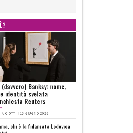
 È?
è (davvero) Banksy: nome,
 e identità svelata
’inchiesta Reuters
IA CIOTTI | 13 GIUGNO 2026
ma, chi è la fidanzata Lodovica
rini