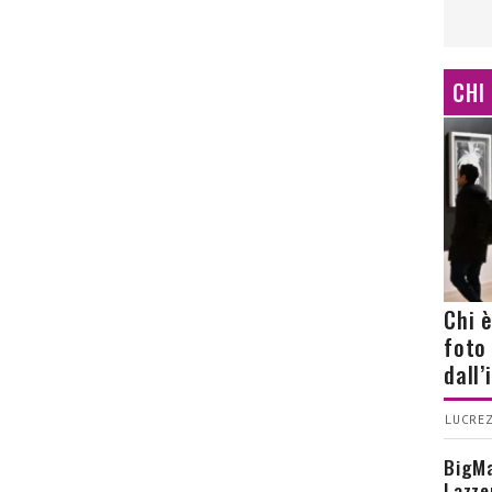
CHI
Chi 
foto
dall
LUCREZ
BigMa
Lazze