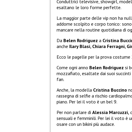
Conduttrici televisive, showgirl, mode
esaltano le loro forme perfette.
La maggior parte delle vip non ha nul
addome scolpito e corpo tonico: sono i
mancare nella routine quotidiana di og
Da
Belen Rodriguez
a
Cristina Bucc
anche
Ilary Blasi, Chiara Ferragni, Gi
Ecco le pagelle per la prova costume
Come ogni anno
Belen Rodriguez
si b
mozzafiato, esaltate dai suoi succinti
fan.
Anche, la modella
Cristina Buccino
no
rassegna di selfie a rischio cardiopal
piano. Per lei il voto è un bel 9.
Per non parlare di
Alessia Marcuzzi,
c
sensuali e femminili. Per lei il voto è 
osare con un bikini più audace.