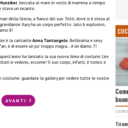
 Hunziker
, beccata al mare in veste di mamma a tempo
e stava un incanto.
ari della Grecia, a fianco del suo Totti, dove si è stesa al
 gravidanze Ilary ha un corpo perfetto: lato b esplosivo,
CUC
iamo 8!
ini è la cantante
Anna Tantangelo
. Bellissima e sexy
fan, è di essere un po’ troppo magra… A lei diamo 7!
 quest’anno ha lanciato la sua nuova linea di costumi. L’ex
ltati si vedono, eccome! Il suo corpo, infatti, è tonico e
n costume: guardate la gallery per vedere tutte le vostre
Come
buon
AVANTI
LUCREZ
Tiram