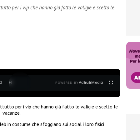
ttutto per i vip che hanno già fatto le valigie e scelto le
Ad
hub
Media
/
2
POWERED BY
ttutto per i vip che hanno già fatto le valigie e scelto le
e vacanze.
leb in costume che sfoggiano sui social i loro fisici