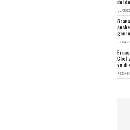
del d
LUCREZ
Grana
anche
gour
REDAZI
Franc
Chef 
sa di
REDAZI