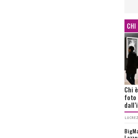
CHI
Chi 
foto
dall
LUCREZ
BigMa
Lazze