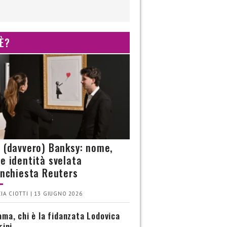
 È?
è (davvero) Banksy: nome,
 e identità svelata
’inchiesta Reuters
IA CIOTTI | 13 GIUGNO 2026
ma, chi è la fidanzata Lodovica
rini