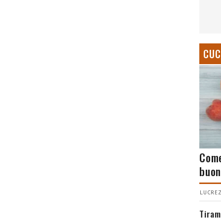
CUC
Come
buon
LUCREZ
Tiram