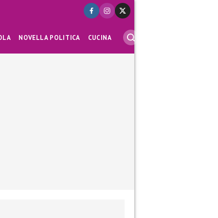
OLA
NOVELLA POLITICA
CUCINA