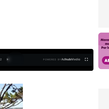
Ad
hub
Media
/
2
POWERED BY