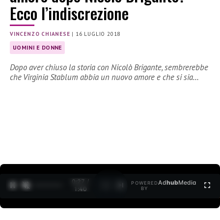
Ecco l’indiscrezione
VINCENZO CHIANESE
|
16 LUGLIO 2018
UOMINI E DONNE
Dopo aver chiuso la storia con Nicolò Brigante, sembrerebbe
che Virginia Stablum abbia un nuovo amore e che si sia…
0:27 /
Ad
hub
Media
POWERED
1
/
2
1:40
BY