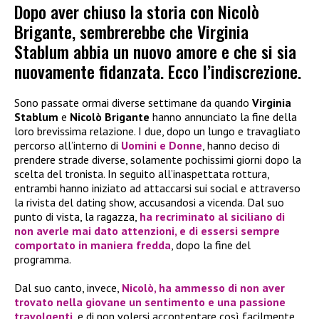
Dopo aver chiuso la storia con Nicolò
Brigante, sembrerebbe che Virginia
Stablum abbia un nuovo amore e che si sia
nuovamente fidanzata. Ecco l’indiscrezione.
Sono passate ormai diverse settimane da quando
Virginia
Stablum
e
Nicolò Brigante
hanno annunciato la fine della
loro brevissima relazione. I due, dopo un lungo e travagliato
percorso all’interno di
Uomini e Donne
, hanno deciso di
prendere strade diverse, solamente pochissimi giorni dopo la
scelta del tronista. In seguito all’inaspettata rottura,
entrambi hanno iniziato ad attaccarsi sui social e attraverso
la rivista del dating show, accusandosi a vicenda. Dal suo
punto di vista, la ragazza,
ha recriminato al siciliano di
non averle mai dato attenzioni, e di essersi sempre
comportato in maniera fredda
, dopo la fine del
programma.
Dal suo canto, invece,
Nicolò, ha ammesso di non aver
trovato nella giovane un sentimento e una passione
travolgenti
, e di non volersi accontentare così facilmente.