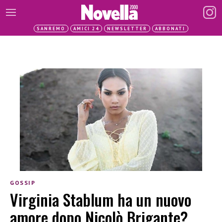
SANREMO
AMICI 24
NEWSLETTER
ABBONATI
GOSSIP
Virginia Stablum ha un nuovo
amore dopo Nicolò Brigante?