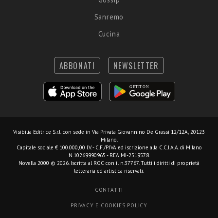
Sanremo
Cucina
ABBONATI
NEWSLETTER
Visibilia Editrice S.r.l.
con sede in Via Privata Giovannino De Grassi 12/12A, 20123
Milano.
Capitale sociale € 100.000,00 I.V. - C.F./P.IVA ed iscrizione alla C.C.I.A.A. di Milano
N.10269990965 - REA MI-2519578.
Novella 2000 © 2026. Iscritta al ROC con il n.37767. Tutti i diritti di proprietà
letteraria ed artistica riservati.
CONTATTI
PRIVACY E COOKIES POLICY