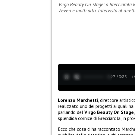
Virgo Beauty On Stage: a Brecciarola 
7even e molti altri. Intervista al diret
0:28 / 3:35
1
Lorenzo Marchetti
, direttore artisti
realizzato uno dei progetti ai quali 
parlando del
Virgo Beauty On Stage
splendida cornice di Brecciarola, in prov
Ecco che cosa ci ha raccontato Marche
pubblico della cittadina, e chi saranno i