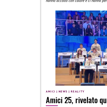
hanno accolto con calore e ci hanno per
AMICI
|
NEWS
|
REALITY
Amici 25, rivelato qu