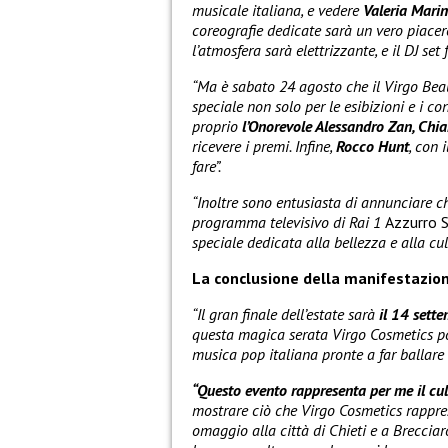
musicale italiana, e vedere
Valeria Marin
coreografie dedicate sarà un vero piace
l’atmosfera sarà elettrizzante, e il DJ set 
“Ma è sabato 24 agosto che il Virgo Bea
speciale non solo per le esibizioni e i c
proprio
l’Onorevole Alessandro Zan, Chiar
ricevere i premi. Infine,
Rocco Hunt
, con 
fare”.
“Inoltre sono entusiasta di annunciare ch
programma televisivo di Rai 1
Azzurro S
speciale dedicata alla bellezza e alla cul
La conclusione della manifestazion
“Il gran finale dell’estate sarà
il 14 sett
questa magica serata Virgo Cosmetics p
musica pop italiana pronte a far ballare 
“Questo evento rappresenta per me il cul
mostrare ciò che Virgo Cosmetics rappre
omaggio alla città di Chieti e a Breccia