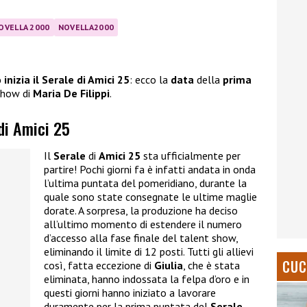
OVELLA 2000
NOVELLA2000
inizia il Serale di Amici 25
: ecco la
data
della
prima
 show di
Maria De Filippi
.
 di Amici 25
Il
Serale
di
Amici 25
sta ufficialmente per
partire! Pochi giorni fa è infatti andata in onda
l’ultima puntata del pomeridiano, durante la
quale sono state consegnate le ultime maglie
dorate. A sorpresa, la produzione ha deciso
all’ultimo momento di estendere il numero
d’accesso alla fase finale del talent show,
eliminando il limite di 12 posti. Tutti gli allievi
CUC
così, fatta eccezione di
Giulia
, che è stata
eliminata, hanno indossata la felpa d’oro e in
questi giorni hanno iniziato a lavorare
duramente per la prima puntata del
Serale
.