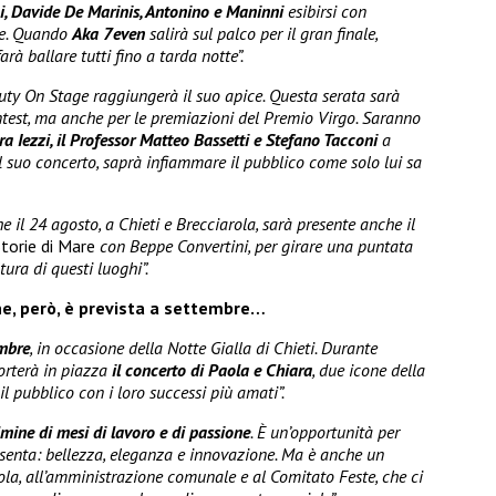
i, Davide De Marinis, Antonino e Maninni
esibirsi con
re. Quando
Aka 7even
salirà sul palco per il gran finale,
farà ballare tutti fino a tarda notte”.
uty On Stage raggiungerà il suo apice. Questa serata sarà
ontest, ma anche per le premiazioni del Premio Virgo. Saranno
a Iezzi, il Professor Matteo Bassetti e Stefano Tacconi
a
il suo concerto, saprà infiammare il pubblico come solo lui sa
e il 24 agosto, a Chieti e Brecciarola, sarà presente anche il
torie di Mare
con Beppe Convertini, per girare una puntata
tura di questi luoghi”.
e, però, è prevista a settembre…
embre
, in occasione della Notte Gialla di Chieti. Durante
orterà in piazza
il concerto di Paola e Chiara
, due icone della
il pubblico con i loro successi più amati”.
mine di mesi di lavoro e di passione
. È un’opportunità per
senta: bellezza, eleganza e innovazione. Ma è anche un
rola, all’amministrazione comunale e al Comitato Feste, che ci