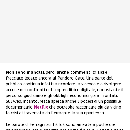
Non sono mancati
, però,
anche commenti critici
e
frecciate legate ancora al Pandoro Gate. Una parte del
pubblico continua infatti a ricordare la vicenda e a rivolgere
accuse nei confronti dell’imprenditrice digitale, nonostante il
percorso giudiziario e gli obblighi economici già affrontati.
Sul web, intanto, resta aperta anche l’ipotesi di un possibile
documentario
Netflix
che potrebbe raccontare più da vicino
la crisi attraversata da Ferragni e la sua ripartenza.
Le parole di Ferragni su TikTok sono arrivate a poche ore
dall’annuncio della
nascita del terzo figlio di Fedez
e della