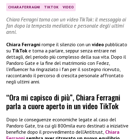
CHIARA FERRAGNI
TIKTOK
VIDEO
Chiara Ferragni torna con un video TikTok: il messaggio ai
fan dopo la tempesta mediatica e personale degli ultimi
anni.
Chiara Ferragni
rompe il silenzio con un
video
pubblicato
su
TikTok
e torna a parlare, seppur senza entrare nei
dettagli, del periodo più complesso della sua vita. Dopo il
Pandoro Gate e la fine del matrimonio con Fedez,
l’influencer ha ringraziato i fan per il sostegno ricevuto,
raccontando il percorso di crescita personale affrontato
negli ultimi anni.
“Ora mi capisco di più”, Chiara Ferragni
parla a cuore aperto in un video TikTok
Dopo le conseguenze economiche legate al caso del
Pandoro Gate, tra cui gli 800mila euro destinati a iniziative
benefiche dopo il provvedimento dell’Antitrust,
Chiara
Ferragni
sembra aver ritrovato un nuovo equilibrio