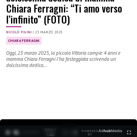
Chiara Ferragni: “Ti amo verso
l’infinito” (FOTO)
NICOLÒ FIGINI
|
23 MARZO 2025
CHIARA FERRAGNI
Oggi, 23 marzo 2025, la piccola Vittoria compie 4 anni e
mamma Chiara Ferragni l’ha festeggiata scrivendo un
dolcissima dedica…
0:15 /
Ad
hub
Media
POWERED
1
/
2
1:40
BY