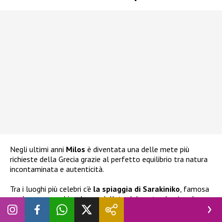
Negli ultimi anni
Milos
è diventata una delle mete più
richieste della Grecia grazie al perfetto equilibrio tra natura
incontaminata e autenticità.
Tra i luoghi più celebri c’è
la spiaggia di Sarakiniko
, famosa
per le sue rocce bianche modellate dal vento che ricordano
un paesaggio lunare.