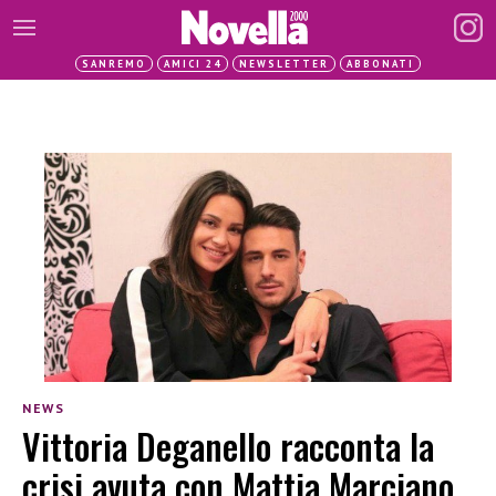
SANREMO
AMICI 24
NEWSLETTER
ABBONATI
NEWS
Vittoria Deganello racconta la
crisi avuta con Mattia Marciano