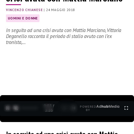
VINCENZO CHIANESE
|
24 MAGGIO 2018
UOMINI E DONNE
In seguito ad una crisi avuta con Mattia Marciano, Vittoria
Deganello racconta il periodo di stallo avuto con l’ex
tronista,…
0:03 /
Ad
hub
Media
POWERED
1
/
2
3:35
BY