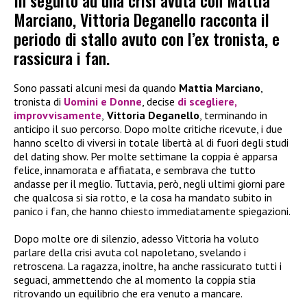
In seguito ad una crisi avuta con Mattia
Marciano, Vittoria Deganello racconta il
periodo di stallo avuto con l’ex tronista, e
rassicura i fan.
Sono passati alcuni mesi da quando
Mattia Marciano
,
tronista di
Uomini e Donne
, decise
di scegliere,
improvvisamente
,
Vittoria Deganello
, terminando in
anticipo il suo percorso. Dopo molte critiche ricevute, i due
hanno scelto di viversi in totale libertà al di fuori degli studi
del dating show. Per molte settimane la coppia è apparsa
felice, innamorata e affiatata, e sembrava che tutto
andasse per il meglio. Tuttavia, però, negli ultimi giorni pare
che qualcosa si sia rotto, e la cosa ha mandato subito in
panico i fan, che hanno chiesto immediatamente spiegazioni.
Dopo molte ore di silenzio, adesso Vittoria ha voluto
parlare della crisi avuta col napoletano, svelando i
retroscena. La ragazza, inoltre, ha anche rassicurato tutti i
seguaci, ammettendo che al momento la coppia stia
ritrovando un equilibrio che era venuto a mancare.