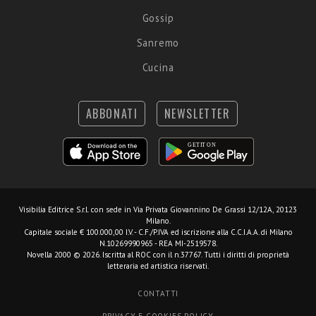
Gossip
Sanremo
Cucina
ABBONATI
NEWSLETTER
Visibilia Editrice S.r.l.
con sede in Via Privata Giovannino De Grassi 12/12A, 20123
Milano.
Capitale sociale € 100.000,00 I.V. - C.F./P.IVA ed iscrizione alla C.C.I.A.A. di Milano
N.10269990965 - REA MI-2519578.
Novella 2000 © 2026. Iscritta al ROC con il n.37767. Tutti i diritti di proprietà
letteraria ed artistica riservati.
CONTATTI