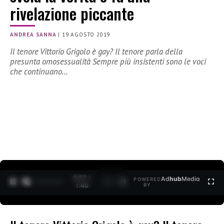
rivelazione piccante
ANDREA SANNA
|
19 AGOSTO 2019
Il tenore Vittorio Grigolo è gay? Il tenore parla della
presunta omosessualità Sempre più insistenti sono le voci
che continuano…
0:28 /
Ad
hub
Media
POWERED
1
/
2
1:40
BY