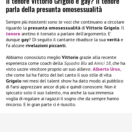
Il tenore Vittorio Grigolo è gay? Il tenore
parla della presunta omosessualità
Sempre più insistenti sono le voci che continuano a circolare
riguardo la
presunta omosessualità
di
Vittorio Grigolo
. Il
tenore
aretino è tornato a parlare dell’argomento. E’
dunque
gay
? Di seguito il cantante ribadisce la sua
verità
e
fa alcune
rivelazioni piccanti.
Abbiamo conosciuto meglio
Vittorio
grazie alla recente
esperienza come coach della
Squadra Blu
ad
Amici 18
, che ha
visto uscire vincitore proprio un suo allievo:
Alberto Urso
,
che come lui ha fatto del bel canto il suo stile di vita.
Grigolo
nei mesi del talent show ha dato modo al pubblico
di farsi apprezzare ancor di più e quindi conoscere. Non è
spiccato solo il suo talento, ma anche la sua immensa
voglia di regalare ai ragazzi il sogno che da sempre hanno
rincorso. E in gran parte ci è riuscito.