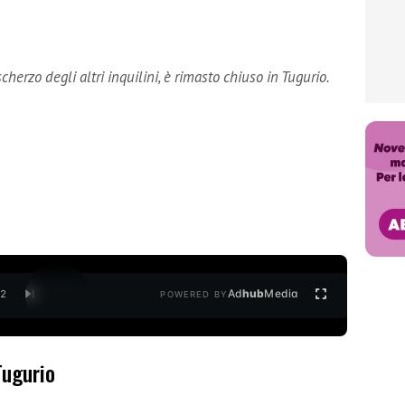
cherzo degli altri inquilini, è rimasto chiuso in Tugurio.
Ad
hub
Media
/
2
POWERED BY
Tugurio