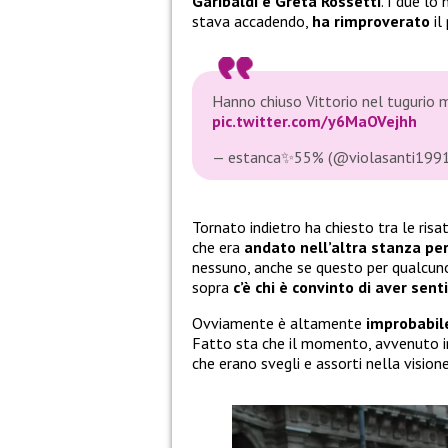
Garibaldi e Greta Rossetti
. I due lo
stava accadendo,
ha rimproverato
il
Hanno chiuso Vittorio nel tugurio
pic.twitter.com/y6MaOVejhh
— estanca✨55% (@violasanti199
Tornato indietro ha chiesto tra le risat
che era
andato nell’altra stanza per
nessuno, anche se questo per qualcun
sopra
c’è chi è convinto di aver sent
Ovviamente è altamente
improbabile
Fatto sta che il momento, avvenuto in 
che erano svegli e assorti nella visione