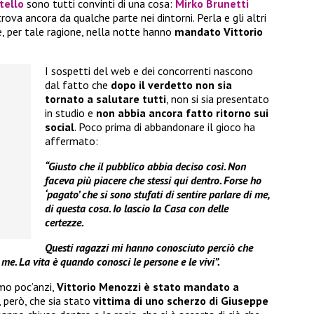
tello
sono tutti convinti di una cosa:
Mirko Brunetti
trova ancora da qualche parte nei dintorni. Perla e gli altri
, per tale ragione, nella notte hanno
mandato
Vittorio
I sospetti del web e dei concorrenti nascono
dal fatto che
dopo il verdetto non sia
tornato a salutare tutti
, non si sia presentato
in studio e
non abbia ancora fatto ritorno sui
social
. Poco prima di abbandonare il gioco ha
affermato:
“Giusto che il pubblico abbia deciso così. Non
faceva più piacere che stessi qui dentro. Forse ho
‘pagato’ che si sono stufati di sentire parlare di me,
di questa cosa. Io lascio la Casa con delle
certezze.
Questi ragazzi mi hanno conosciuto perciò che
me. La vita è quando conosci le persone e le vivi”.
mo poc’anzi,
Vittorio Menozzi è stato mandato a
, però, che sia stato
vittima di uno scherzo di Giuseppe