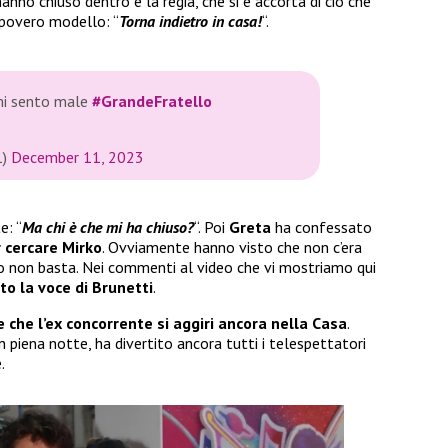
 hanno chiuso dentro e la regia, che si è accorta di ciò che
 povero modello: “
Torna indietro in casa!
“.
 mi sento male
#GrandeFratello
1)
December 11, 2023
e: “
Ma chi è che mi ha chiuso?
“. Poi
Greta
ha confessato
 cercare Mirko
. Ovviamente hanno visto che non c’era
o non basta. Nei commenti al video che vi mostriamo qui
ito la voce di Brunetti
.
 che l’ex concorrente si aggiri ancora nella Casa
.
piena notte, ha divertito ancora tutti i telespettatori
.