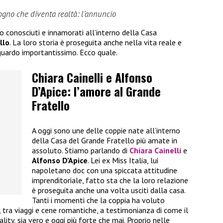
sogno che diventa realtà: l’annuncio
no conosciuti e innamorati all’interno della Casa
llo
. La loro storia è proseguita anche nella vita reale e
guardo importantissimo. Ecco quale.
Chiara Cainelli e Alfonso
D’Apice: l’amore al Grande
Fratello
A oggi sono une delle coppie nate all’interno
della Casa del Grande Fratello più amate in
assoluto. Stiamo parlando di
Chiara Cainelli
e
Alfonso D’Apice
. Lei ex Miss Italia, lui
napoletano doc con una spiccata attitudine
imprenditoriale, fatto sta che la loro relazione
è proseguita anche una volta usciti dalla casa.
Tanti i momenti che la coppia ha voluto
i, tra viaggi e cene romantiche, a testimonianza di come il
ality, sia vero e oggi più forte che mai. Proprio nelle