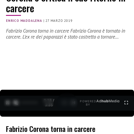
carcere
ENRICO MADDALENA
|
27 MARZO 2019
Fabrizio Corona torna in carcere Fabrizio Corona è tornato in
carcere. L’ex re dei paparazzi è stato costretto a tornare…
0:19 /
Ad
hub
Media
POWERED
1
/
2
3:35
BY
Fabrizio Corona torna in carcere