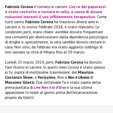
Fabrizio Corona
è tornato in carcere.
L’ex re dei paparazzi
è stato costretto a tornare in cella, a causa di alcune
violazioni inerenti il suo affidamento terapeutico.
Come
tutti sanno
Fabrizio Corona
ha trascorso diversi anni in
carcere e, lo scorso febbraio 2018, è stato rilasciato. Le
condizioni, però, erano chiare: avrebbe dovuto frequentare
una comunità per disintossicarsi dalla dipendenza psicologica
di droghe e, specialmente, la sera sarebbe dovuto restare in
casa. Non solo, da febbraio era stato aggiunto l’obbligo di
non lasciare la città di Milano fino al 30 marzo.
Lunedì 25 marzo 2019, però,
Fabrizio Corona
ha dovuto
fare ritorno in carcere. In questi mesi
Corona
è stato spesso
in tv, ospite di moltissime trasmissioni: dal
Maurizio
Costanzo Show
, a
Verissimo
, fino a
Non è L’Arena
di
Massimo Giletti
. Due settimane fa è stato ospite della
prima puntata di
Live Non è la d’Urso
e la sua ultima
apparizione tv risale al giorno prima dell’incarcerazione,
proprio da Giletti.