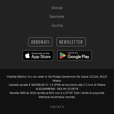
Gossip
Sanremo
Cucina
ABBONATI
NEWSLETTER
Visibilia Editrice S.r.l.
con sede in Via Privata Giovannino De Grassi 12/12A, 20123
Milano.
Capitale sociale € 100.000,00 I.V. - C.F./P.IVA ed iscrizione alla C.C.I.A.A. di Milano
N.10269990965 - REA MI-2519578.
Novella 2000 © 2026. Iscritta al ROC con il n.37767. Tutti i diritti di proprietà
letteraria ed artistica riservati.
CONTATTI