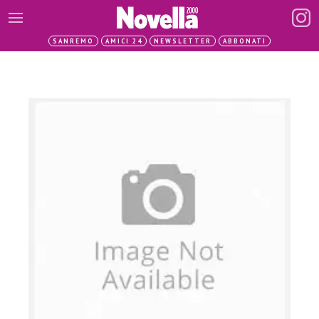
SANREMO
AMICI 24
NEWSLETTER
ABBONATI