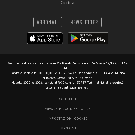
Cucina
ABBONATI
NEWSLETTER
Visibilia Editrice S.r.l.
con sede in Via Privata Giovannino De Grassi 12/12A, 20123
Milano.
Capitale sociale € 100.000,00 I.V. - C.F./P.IVA ed iscrizione alla C.C.I.A.A. di Milano
N.10269990965 - REA MI-2519578.
Novella 2000 © 2026. Iscritta al ROC con il n.37767. Tutti i diritti di proprietà
letteraria ed artistica riservati.
CONTATTI
PRIVACY E COOKIES POLICY
IMPOSTAZIONI COOKIE
TORNA SU