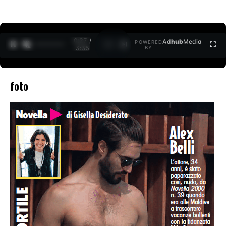
0:27 /
Ad
hub
Media
POWERED
1
/
2
3:35
BY
foto