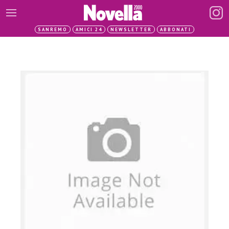
SANREMO
AMICI 24
NEWSLETTER
ABBONATI