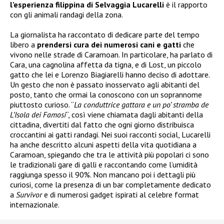
l’esperienza filippina di Selvaggia Lucarelli
è il rapporto
con gli animali randagi della zona.
La giornalista ha raccontato di dedicare parte del tempo
libero a
prendersi cura dei numerosi cani e gatti
che
vivono nelle strade di Caramoan. In particolare, ha parlato di
Cara, una cagnolina affetta da tigna, e di Lost, un piccolo
gatto che lei e Lorenzo Biagiarelli hanno deciso di adottare.
Un gesto che non è passato inosservato agli abitanti del
posto, tanto che ormai la conoscono con un soprannome
piuttosto curioso. “
La conduttrice gattara e un po’ stramba de
L’Isola dei Famosi
“, così viene chiamata dagli abitanti della
cittadina, divertiti dal fatto che ogni giorno distribuisca
croccantini ai gatti randagi. Nei suoi racconti social, Lucarelli
ha anche descritto alcuni aspetti della vita quotidiana a
Caramoan, spiegando che tra le attività più popolari ci sono
le tradizionali gare di galli e raccontando come l’umidità
raggiunga spesso il 90%. Non mancano poi i dettagli più
curiosi, come la presenza di un bar completamente dedicato
a
Survivor
e di numerosi gadget ispirati al celebre format
internazionale.