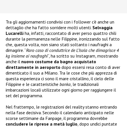
Tra gli aggiornamenti condivisi con i follower c’è anche un
dettaglio che ha fatto sorridere molti utenti.
Selvaggia
Lucarelli
ha, infatti, raccontato di aver perso quattro chili
durante la permanenza nelle Filippine, ironizzando sul fatto
che, questa volta, non siano stati soltanto i naufraghi a
dimagrire. “
Raro caso di conduttrice de L’Isola che dimagrisce 4
kg insieme ai naufraghi
“, ha scritto su Instagram, mostrando
anche il
nuovo costume da bagno acquistato
direttamente in aeroporto
dopo essersi resa conto di aver
dimenticato il suo a Milano. Tra le cose che più apprezza di
questa esperienza ci sono il mare cristallino, il cielo delle
Filippine e le caratteristiche
banka
, le tradizionali
imbarcazioni locali utilizzate ogni giorno per raggiungere il
set del programma.
Nel frattempo, le registrazioni del reality stanno entrando
nella fase decisiva. Secondo il calendario anticipato nelle
scorse settimane da Fanpage, il programma dovrebbe
concludere le riprese a metà luglio
, dopo undici puntate