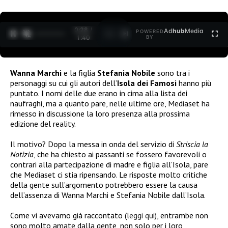
0:30 /
Ad
hub
Media
POWERED
1
/
2
1:40
BY
Wanna Marchi
e la figlia
Stefania Nobile
sono tra i
personaggi su cui gli autori dell’
Isola dei Famosi
hanno più
puntato. I nomi delle due erano in cima alla lista dei
naufraghi, ma a quanto pare, nelle ultime ore, Mediaset ha
rimesso in discussione la loro presenza alla prossima
edizione del reality.
Il motivo? Dopo la messa in onda del servizio di
Striscia la
Notizia
, che ha chiesto ai passanti se fossero favorevoli o
contrari alla partecipazione di madre e figlia all’Isola, pare
che Mediaset ci stia ripensando. Le risposte molto critiche
della gente sull’argomento potrebbero essere la causa
dell’assenza di Wanna Marchi e Stefania Nobile dall’Isola.
Come vi avevamo già raccontato (
leggi qui)
, entrambe non
sono molto amate dalla gente, non solo per i loro