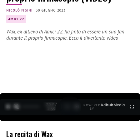
NICOLÒ FIGINI
|
30 GIUGNO 2023
AMICI 22
Wax, ex allievo di Amici 22, ha finto di essere un suo fan
durante il proprio firmacopie. Ecco il divertente video
0:30 /
Ad
hub
Media
POWERED
1
/
2
3:35
BY
La recita di Wax