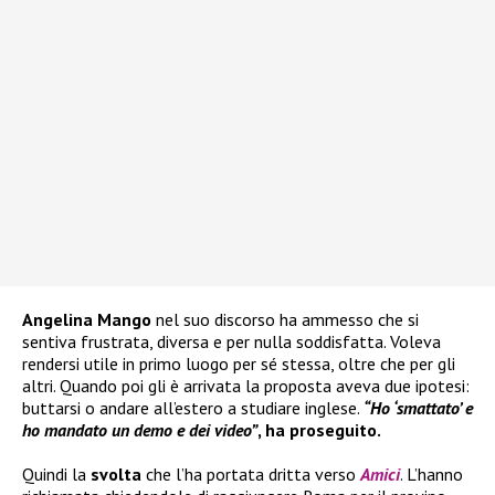
Angelina Mango
nel suo discorso ha ammesso che si
sentiva frustrata, diversa e per nulla soddisfatta. Voleva
rendersi utile in primo luogo per sé stessa, oltre che per gli
altri. Quando poi gli è arrivata la proposta aveva due ipotesi:
buttarsi o andare all’estero a studiare inglese.
“Ho ‘smattato’ e
ho mandato un demo e dei video”
, ha proseguito.
Quindi la
svolta
che l’ha portata dritta verso
Amici
. L’hanno