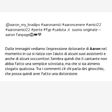
@aaron_my_bradipo
#aaronamici
#aaroncenere
#amici22
#aaronamici22
#perte
#fyp
#caduta
♬ suono originale –
aaron fanpage🦁👑🤎
Dalle immagini vediamo l’espressione dolorante di
Aaron
nel
momento in cui si rialza con l’aiuto di alcuni suoi assistenti e
anche di alcuni soccorritori. Sembra quindi che il cantante non
abbia fatto una semplice scivolata, ma che si sia almeno
slogato qualcosa. Tra i commenti c’è chi parla del ginocchio,
che possa quindi aver fatto una distorsione.