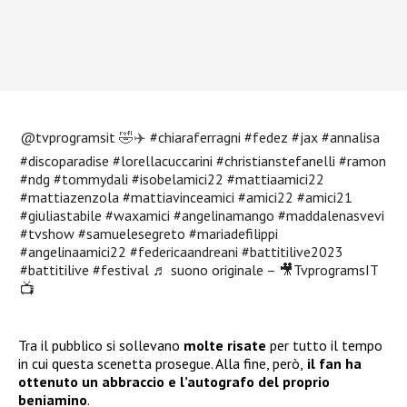
@tvprogramsit
🤣✈️
#chiaraferragni
#fedez
#jax
#annalisa
#discoparadise
#lorellacuccarini
#christianstefanelli
#ramon
#ndg
#tommydali
#isobelamici22
#mattiaamici22
#mattiazenzola
#mattiavinceamici
#amici22
#amici21
#giuliastabile
#waxamici
#angelinamango
#maddalenasvevi
#tvshow
#samuelesegreto
#mariadefilippi
#angelinaamici22
#federicaandreani
#battitilive2023
#battitilive
#festival
♬ suono originale – 🎥TvprogramsIT
📺
Tra il pubblico si sollevano
molte risate
per tutto il tempo
in cui questa scenetta prosegue. Alla fine, però,
il fan
ha
ottenuto un abbraccio e l’autografo del proprio
beniamino
.