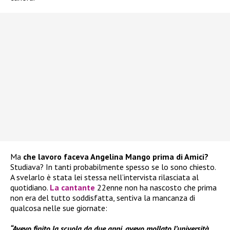
Ma
che lavoro faceva Angelina Mango prima di Amici?
Studiava? In tanti probabilmente spesso se lo sono chiesto.
A svelarlo è stata lei stessa nell’intervista rilasciata al
quotidiano.
La cantante
22enne non ha nascosto che prima
non era del tutto soddisfatta, sentiva la mancanza di
qualcosa nelle sue giornate:
“Avevo finito la scuola da due anni, avevo mollato l’università,