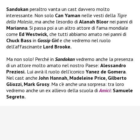
Sandokan
peraltro vanta un cast davvero molto
interessante. Non solo
Can Yaman
nelle vesti della
Tigre
della Malesia
, ma anche l’esordio di
Alanah Bloor
nei panni di
Marianna
. Si passa poi a un altro attore di fama mondiale
come
Ed Westwick,
che tutti abbiamo amato nei panni di
Chuck Bass
in
Gossip Girl
e che vedremo nel ruolo
dell’affascinante
Lord Brooke.
Ma non solo! Perché in
Sandokan
vedremo anche la presenza
di un attore molto amato nel nostro Paese:
Alessandro
Preziosi.
Lui avrà il ruolo dell’iconico
Yanez de Gomera
.
Nel cast anche
John Hannah, Madeleine Price, Gilberto
Gliozzi, Mark Grosy
. Ma c’è anche una sorpresa: tra loro
vedremo anche un ex allievo della scuola di
Amici
: Samuele
Segreto.