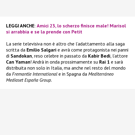
LEGGI ANCHE
:
Amici 23, lo scherzo finisce male! Marisol
si arrabbia e se la prende con Petit
La serie televisiva non è altro che l’adattamento alla saga
scritta da
Emilio Salgari
e avrà come protagonista nei panni
di
Sandokan
, reso celebre in passato da
Kabir Bedi
, l’attore
Can Yaman
! Andrà in onda prossimamente su
Rai 1
e sarà
distribuita non solo in Italia, ma anche nel resto del mondo
da
Fremantle International
e in Spagna da
Mediterráneo
Mediaset España Group.