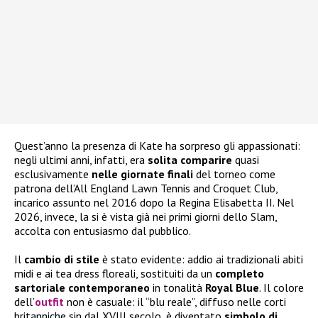
Quest’anno la presenza di Kate ha sorpreso gli appassionati:
negli ultimi anni, infatti, era
solita comparire
quasi
esclusivamente
nelle giornate finali
del torneo come
patrona dell’All England Lawn Tennis and Croquet Club,
incarico assunto nel 2016 dopo la Regina Elisabetta II. Nel
2026, invece, la si è vista già nei primi giorni dello Slam,
accolta con entusiasmo dal pubblico.
Il
cambio di stile
è stato evidente: addio ai tradizionali abiti
midi e ai tea dress floreali, sostituiti da un
completo
sartoriale contemporaneo
in tonalità
Royal Blue
. Il colore
dell’
outfit
non è casuale: il “blu reale”, diffuso nelle corti
britanniche sin dal XVIII secolo, è diventato
simbolo di