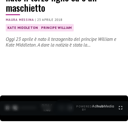
maschietto
MAURA MESSINA
|
23 APRILE 2018
KATE MIDDLETON
PRINCIPE WILLIAM
Oggi 23 aprile è nato il terzogenito del principe William e
Kate Middleton. A dare la notizia è stata la…
0:15 /
Ad
hub
Media
POWERED
1
/
2
1:40
BY