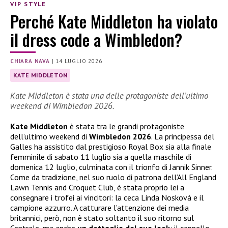
VIP STYLE
Perché Kate Middleton ha violato
il dress code a Wimbledon?
CHIARA NAVA
|
14 LUGLIO 2026
KATE MIDDLETON
Kate Middleton è stata una delle protagoniste dell’ultimo
weekend di Wimbledon 2026.
Kate Middleton
è stata tra le grandi protagoniste
dell’ultimo weekend di
Wimbledon 2026
. La principessa del
Galles ha assistito dal prestigioso Royal Box sia alla finale
femminile di sabato 11 luglio sia a quella maschile di
domenica 12 luglio, culminata con il trionfo di Jannik Sinner.
Come da tradizione, nel suo ruolo di patrona dell’All England
Lawn Tennis and Croquet Club, è stata proprio lei a
consegnare i trofei ai vincitori: la ceca Linda Nosková e il
campione azzurro. A catturare l’attenzione dei media
britannici, però, non è stato soltanto il suo ritorno sul
Centrale, ma anche
un dettaglio del suo look
: il cappello