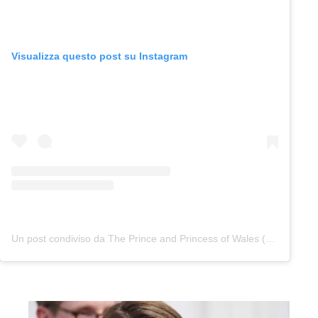
Visualizza questo post su Instagram
Un post condiviso da The Prince and Princess of Wales (@princeandprincessofwales)