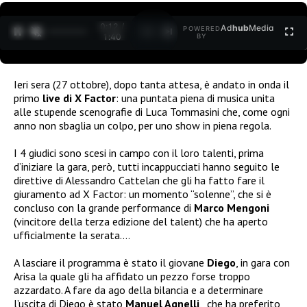
0:12 /
Ad
hub
Media
POWERED
1
/
2
1:40
BY
Ieri sera (27 ottobre), dopo tanta attesa, è andato in onda il
primo
live di X Factor
: una puntata piena di musica unita
alle stupende scenografie di Luca Tommasini che, come ogni
anno non sbaglia un colpo, per uno show in piena regola.
I 4 giudici sono scesi in campo con il loro talenti, prima
d’iniziare la gara, però, tutti incappucciati hanno seguito le
direttive di Alessandro Cattelan che gli ha fatto fare il
giuramento ad X Factor: un momento “solenne”, che si è
concluso con la grande performance di
Marco Mengoni
(vincitore della terza edizione del talent) che ha aperto
ufficialmente la serata….
A lasciare il programma è stato il giovane
Diego
, in gara con
Arisa la quale gli ha affidato un pezzo forse troppo
azzardato.
A fare da ago della bilancia e a determinare
l’uscita di Diego è stato
Manuel Agnelli
,
che ha preferito