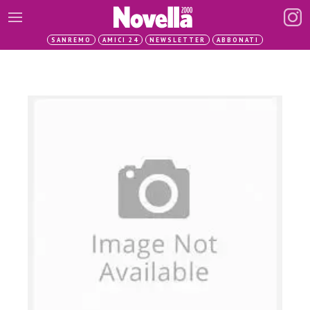
SANREMO
AMICI 24
NEWSLETTER
ABBONATI