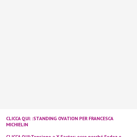
CLICCA QUI: :STANDING OVATION PER FRANCESCA
MICHIELIN
CLICCA QUI:Tensione a X Factor: ecco perché Fedez e