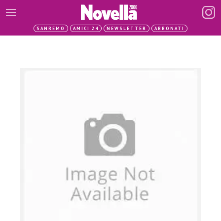
SANREMO
AMICI 24
NEWSLETTER
ABBONATI