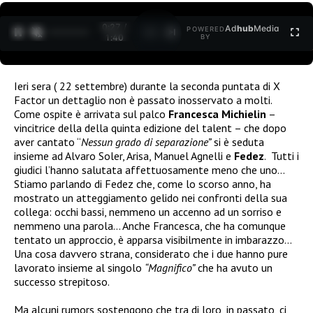
0:27 /
Ad
hub
Media
POWERED
1
/
2
1:40
BY
Ieri sera ( 22 settembre) durante la seconda puntata di X
Factor un dettaglio non è passato inosservato a molti.
Come ospite è arrivata sul palco
Francesca Michielin
–
vincitrice della della quinta edizione del talent – che dopo
aver cantato “
Nessun grado di separazione”
si è seduta
insieme ad Alvaro Soler, Arisa, Manuel Agnelli e
Fedez
. Tutti i
giudici l’hanno salutata affettuosamente meno che uno…
Stiamo parlando di Fedez che, come lo scorso anno, ha
mostrato un atteggiamento gelido nei confronti della sua
collega: occhi bassi, nemmeno un accenno ad un sorriso e
nemmeno una parola… Anche Francesca, che ha comunque
tentato un approccio, è apparsa visibilmente in imbarazzo…
Una cosa davvero strana, considerato che i due hanno pure
lavorato insieme al singolo
“Magnifico”
che ha avuto un
successo strepitoso.
Ma alcuni rumors sostengono che tra di loro, in passato, ci