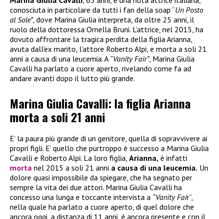
Marina Giulia Cavalli
, 65 anni, è una nota attrice italiana,
conosciuta in particolare da tutti i fan della soap “
Un Posto
al Sole”
, dove Marina Giulia interpreta, da oltre 25 anni, il
ruolo della dottoressa Ornella Bruni. L’attrice, nel 2015, ha
dovuto affrontare la tragica perdita della figlia Arianna,
avuta dall’ex marito, l’attore Roberto Alpi, e morta a soli 21
anni a causa di una leucemia. A
“Vanity Fair”
, Marina Giulia
Cavalli ha parlato a cuore aperto, rivelando come fa ad
andare avanti dopo il lutto più grande.
Marina Giulia Cavalli: la figlia Arianna
morta a soli 21 anni
E’ la paura più grande di un genitore, quella di sopravvivere ai
propri figli. E’ quello che purtroppo è successo a Marina Giulia
Cavalli e Roberto Alpi. La loro figlia,
Arianna,
è infatti
morta
nel 2015 a soli 21 anni
a causa di una leucemia.
Un
dolore quasi impossibile da spiegare, che ha segnato per
sempre la vita dei due attori. Marina Giulia Cavalli ha
concesso una lunga e toccante intervista a
“Vanity Fai
r”,
nella quale ha parlato a cuore aperto, di quel dolore che
ancora oggi, a distanza di 11 anni, è ancora presente e con il