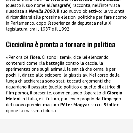
(questo il suo nome all’anagrafe) racconta, nell’intervista
rilasciata a
Novella 2000
, il suo nuovo obiettivo: la volontà
di ricandidarsi alle prossime elezioni politiche per fare ritorno
in Parlamento, dopo l’esperienza da deputata nella X
legislatura, tra il 1987 e il 1992.
Cicciolina è pronta a tornare in politica
«Per ora c’è l’idea. Ci sono i temi», dice lei elencando
contenuti come «la battaglia contro la caccia, la
sperimentazione sugli animali, la sanità che ormai è per
pochi, il diritto allo sciopero, la giustizia». Nel corso della
lunga chiacchierata sono stati toccati argomenti che
riguardano il passato (quello politico e quello di attrice di
film porno), il presente, commentando l’operato di
Giorgia
Meloni
in Italia, e il futuro, partendo proprio dall’impegno
del nuovo premier magiaro
Péter Magyar
, su cui
Staller
ripone la massima fiducia.