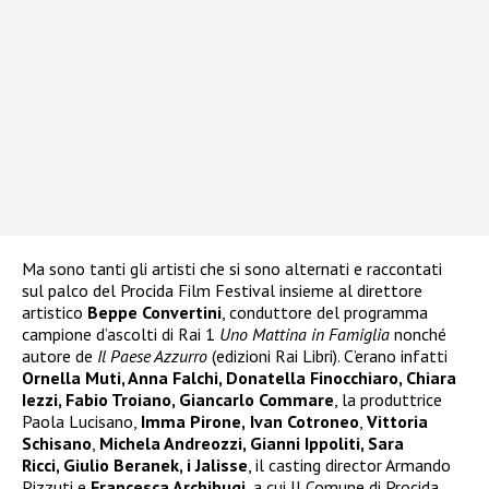
Ma sono tanti gli artisti che si sono alternati e raccontati
sul palco del Procida Film Festival insieme al direttore
artistico
Beppe Convertini
, conduttore del programma
campione d’ascolti di Rai 1
Uno Mattina in Famiglia
nonché
autore de
Il Paese Azzurro
(edizioni Rai Libri). C’erano infatti
Ornella Muti, Anna Falchi, Donatella Finocchiaro, Chiara
Iezzi, Fabio Troiano, Giancarlo Commare
, la produttrice
Paola Lucisano,
Imma Pirone,
Ivan Cotroneo
,
Vittoria
Schisano
,
Michela Andreozzi, Gianni Ippoliti, Sara
Ricci, Giulio Beranek, i Jalisse
, il casting director Armando
Pizzuti e
Francesca Archibugi
, a cui Il Comune di Procida,