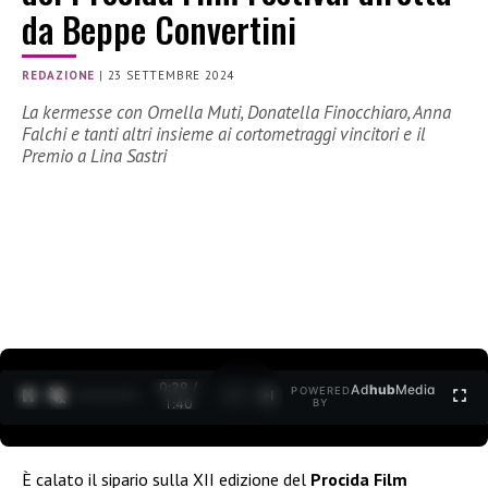
da Beppe Convertini
REDAZIONE
|
23 SETTEMBRE 2024
La kermesse con Ornella Muti, Donatella Finocchiaro, Anna
Falchi e tanti altri insieme ai cortometraggi vincitori e il
Premio a Lina Sastri
0:30 /
Ad
hub
Media
POWERED
1
/
2
1:40
BY
È calato il sipario sulla XII edizione del
Procida Film