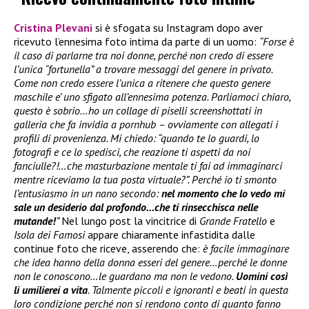
Cristina Plevani
si è sfogata su Instagram dopo aver
ricevuto l’ennesima foto intima da parte di un uomo:
“Forse è
il caso di parlarne tra noi donne, perché non credo di essere
l’unica “fortunella” a trovare messaggi del genere in privato.
Come non credo essere l’unica a ritenere che questo genere
maschile e’ uno sfigato all’ennesima potenza. Parliamoci chiaro,
questo è sobrio…ho un collage di piselli screenshottati in
galleria che fa invidia a pornhub – ovviamente con allegati i
profili di provenienza. Mi chiedo: “quando te lo guardi, lo
fotografi e ce lo spedisci, che reazione ti aspetti da noi
fanciulle?!…che masturbazione mentale ti fai ad immaginarci
mentre riceviamo la tua posta virtuale?”. Perché io ti smonto
l’entusiasmo in un nano secondo:
nel momento che lo vedo mi
sale un desiderio dal profondo…che ti rinsecchisca nelle
mutande!
”
Nel lungo post la vincitrice di
Grande Fratello
e
Isola dei Famosi
appare chiaramente infastidita dalle
continue foto che riceve, asserendo che:
è facile immaginare
che idea hanno della donna esseri del genere…perché le donne
non le conoscono…le guardano ma non le vedono.
Uomini così
li umilierei a vita
. Talmente piccoli e ignoranti e beati in questa
loro condizione perché non si rendono conto di quanto fanno