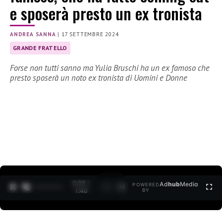
e sposerà presto un ex tronista
ANDREA SANNA
|
17 SETTEMBRE 2024
GRANDE FRATELLO
Forse non tutti sanno ma Yulia Bruschi ha un ex famoso che
presto sposerà un noto ex tronista di Uomini e Donne
0:30 /
Ad
hub
Media
POWERED
1
/
2
1:40
BY