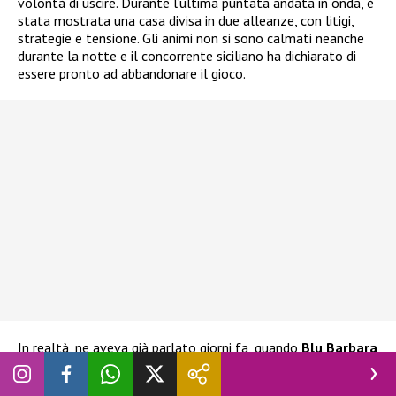
volontà di uscire. Durante l’ultima puntata andata in onda, è
stata mostrata una casa divisa in due alleanze, con litigi,
strategie e tensione. Gli animi non si sono calmati neanche
durante la notte e il concorrente siciliano ha dichiarato di
essere pronto ad abbandonare il gioco.
In realtà, ne aveva già parlato giorni fa, quando
Blu Barbara
Prezia
era al televoto con Adriana Volpe, Alessandra
Mussolini e Lucia Ilarido. L’ex tronista aveva già espresso