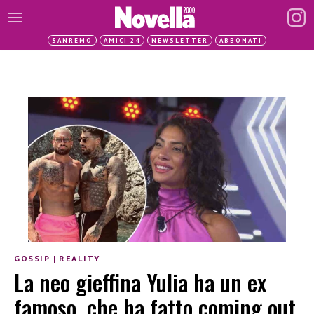
SANREMO
AMICI 24
NEWSLETTER
ABBONATI
GOSSIP
|
REALITY
La neo gieffina Yulia ha un ex
famoso, che ha fatto coming out