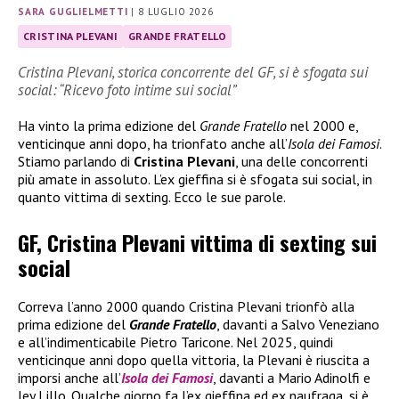
SARA GUGLIELMETTI
|
8 LUGLIO 2026
CRISTINA PLEVANI
GRANDE FRATELLO
Cristina Plevani, storica concorrente del GF, si è sfogata sui
social: “Ricevo foto intime sui social”
Ha vinto la prima edizione del
Grande Fratello
nel 2000 e,
venticinque anni dopo, ha trionfato anche all’
Isola dei Famosi
.
Stiamo parlando di
Cristina Plevani
, una delle concorrenti
più amate in assoluto. L’ex gieffina si è sfogata sui social, in
quanto vittima di sexting. Ecco le sue parole.
GF, Cristina Plevani vittima di sexting sui
social
Correva l’anno 2000 quando Cristina Plevani trionfò alla
prima edizione del
Grande Fratello
, davanti a Salvo Veneziano
e all’indimenticabile Pietro Taricone. Nel 2025, quindi
venticinque anni dopo quella vittoria, la Plevani è riuscita a
imporsi anche all’
Isola dei Famosi
, davanti a Mario Adinolfi e
Jey Lillo. Qualche giorno fa l’ex gieffina ed ex naufraga, si è