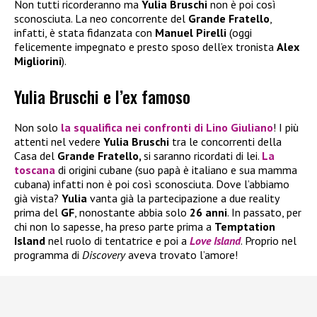
Non tutti ricorderanno ma
Yulia Bruschi
non è poi così
sconosciuta. La neo concorrente del
Grande Fratello
,
infatti, è stata fidanzata con
Manuel Pirelli
(oggi
felicemente impegnato e presto sposo dell’ex tronista
Alex
Migliorini
).
Yulia Bruschi e l’ex famoso
Non solo
la squalifica nei confronti di Lino Giuliano
! I più
attenti nel vedere
Yulia Bruschi
tra le concorrenti della
Casa del
Grande Fratello,
si saranno ricordati di lei.
La
toscana
di origini cubane (suo papà è italiano e sua mamma
cubana) infatti non è poi così sconosciuta. Dove l’abbiamo
già vista?
Yulia
vanta già la partecipazione a due reality
prima del
GF
, nonostante abbia solo
26 anni
. In passato, per
chi non lo sapesse, ha preso parte prima a
Temptation
Island
nel ruolo di tentatrice e poi a
Love Island
. Proprio nel
programma di
Discovery
aveva trovato l’amore!