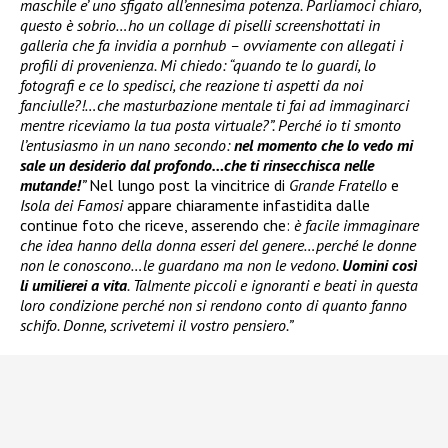
maschile e’ uno sfigato all’ennesima potenza. Parliamoci chiaro,
questo è sobrio…ho un collage di piselli screenshottati in
galleria che fa invidia a pornhub – ovviamente con allegati i
profili di provenienza. Mi chiedo: “quando te lo guardi, lo
fotografi e ce lo spedisci, che reazione ti aspetti da noi
fanciulle?!…che masturbazione mentale ti fai ad immaginarci
mentre riceviamo la tua posta virtuale?”. Perché io ti smonto
l’entusiasmo in un nano secondo:
nel momento che lo vedo mi
sale un desiderio dal profondo…che ti rinsecchisca nelle
mutande!
”
Nel lungo post la vincitrice di
Grande Fratello
e
Isola dei Famosi
appare chiaramente infastidita dalle
continue foto che riceve, asserendo che:
è facile immaginare
che idea hanno della donna esseri del genere…perché le donne
non le conoscono…le guardano ma non le vedono.
Uomini così
li umilierei a vita
. Talmente piccoli e ignoranti e beati in questa
loro condizione perché non si rendono conto di quanto fanno
schifo. Donne, scrivetemi il vostro pensiero.”