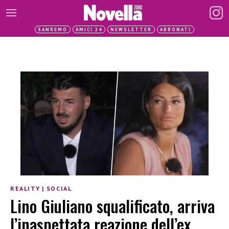
SANREMO
AMICI 24
NEWSLETTER
ABBONATI
REALITY
|
SOCIAL
Lino Giuliano squalificato, arriva
l’inaspettata reazione dell’ex