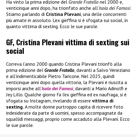
Ha vinto la prima edizione del
Grande Fratello
nel 2000 e,
venticinque anni dopo, ha trionfato anche all’
Isola dei Famosi
.
Stiamo parlando di
Cristina Plevani
, una delle concorrenti
più amate in assoluto. L’ex gieffina si è sfogata sui social, in
quanto vittima di sexting. Ecco le sue parole.
GF, Cristina Plevani vittima di sexting sui
social
Correva l’anno 2000 quando Cristina Plevani trionfò alla
prima edizione del
Grande Fratello
, davanti a Salvo Veneziano
e all’indimenticabile Pietro Taricone. Nel 2025, quindi
venticinque anni dopo quella vittoria, la Plevani è riuscita a
imporsi anche all’
Isola dei Famosi
, davanti a Mario Adinolfi e
Jey Lillo. Qualche giorno fa l’ex gieffina ed ex naufraga, si è
sfogata su Instagram, rivelando di essere
vittima di
sexting.
A molte donne purtroppo capita di ricevere foto
indesiderate da parte di uomini, spesso accompagnate da
squallidi messaggi, proprio come accaduto alla Plevani. Ecco
le sue parole.