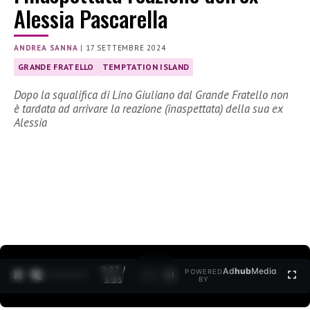
Alessia Pascarella
ANDREA SANNA
|
17 SETTEMBRE 2024
GRANDE FRATELLO
TEMPTATION ISLAND
Dopo la squalifica di Lino Giuliano dal Grande Fratello non
è tardata ad arrivare la reazione (inaspettata) della sua ex
Alessia
0:28 /
Ad
hub
Media
POWERED
1
/
2
3:35
BY