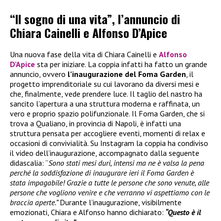
“Il sogno di una vita”, l’annuncio di
Chiara Cainelli e Alfonso D’Apice
Una nuova fase della vita di Chiara Cainelli e
Alfonso
D’Apice
sta per iniziare. La coppia infatti ha fatto un grande
annuncio, ovvero
l’inaugurazione del Foma Garden
, il
progetto imprenditoriale su cui lavorano da diversi mesi e
che, finalmente, vede prendere luce. Il taglio del nastro ha
sancito l’apertura a una struttura moderna e raffinata, un
vero e proprio spazio polifunzionale. Il Foma Garden, che si
trova a Qualiano, in provincia di Napoli, è infatti una
struttura pensata per accogliere eventi, momenti di relax e
occasioni di convivialità. Su Instagram la coppia ha condiviso
il video dell’inaugurazione, accompagnato dalla seguente
didascalia: “
Sono stati mesi duri, intensi ma ne è valsa la pena
perché la soddisfazione di inaugurare ieri il Foma Garden è
stata impagabile! Grazie a tutte le persone che sono venute, alle
persone che vogliono venire e che verranno vi aspettiamo con le
braccia aperte.”
Durante l’inaugurazione, visibilmente
emozionati, Chiara e Alfonso hanno dichiarato:
“Questo è il