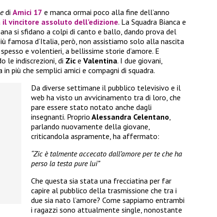
le
di
Amici 17
e manca ormai poco alla fine dell’anno
à
il vincitore assoluto dell’edizione
. La Squadra Bianca e
na si sfidano a colpi di canto e ballo, dando prova del
più famosa d’Italia, però, non assistiamo solo alla nascita
 spesso e volentieri, a bellissime storie d’amore. E
 le indiscrezioni, di
Zic
e
Valentina
. I due giovani,
 in più che semplici amici e compagni di squadra.
Da diverse settimane il pubblico televisivo e il
web ha visto un avvicinamento tra di loro, che
pare essere stato notato anche dagli
insegnanti. Proprio
Alessandra Celentano
,
parlando nuovamente della giovane,
criticandola aspramente, ha affermato:
“Zic è talmente accecato dall’amore per te che ha
perso la testa pure lui”
Che questa sia stata una frecciatina per far
capire al pubblico della trasmissione che tra i
due sia nato l’amore? Come sappiamo entrambi
i ragazzi sono attualmente single, nonostante