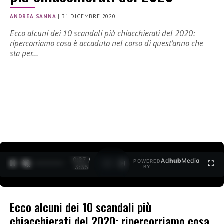
ANDREA SANNA
|
31 DICEMBRE 2020
Ecco alcuni dei 10 scandali più chiacchierati del 2020:
ripercorriamo cosa è accaduto nel corso di quest’anno che
sta per…
0:27 /
Ad
hub
Media
POWERED
1
/
2
3:35
BY
Ecco alcuni dei 10 scandali più
chiacchierati del 2020: ripercorriamo cosa