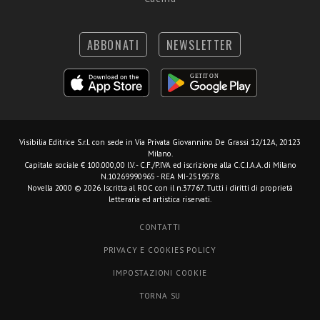
ABBONATI
NEWSLETTER
Visibilia Editrice S.r.l.
con sede in Via Privata Giovannino De Grassi 12/12A, 20123
Milano.
Capitale sociale € 100.000,00 I.V. - C.F./P.IVA ed iscrizione alla C.C.I.A.A. di Milano
N.10269990965 - REA MI-2519578.
Novella 2000 © 2026. Iscritta al ROC con il n.37767. Tutti i diritti di proprietà
letteraria ed artistica riservati.
CONTATTI
PRIVACY E COOKIES POLICY
IMPOSTAZIONI COOKIE
TORNA SU