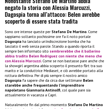
Nonostante Stefano De Martino abbia
negato la storia con Alessia Marcuzzi,
Dagospia torna all’attacco: Belen avrebbe
scoperto di essere stata tradita
Sono ore intense queste per
Stefano De Martino
. Come
sappiamo soltanto pochissime ore fa il noto portale
Dagospia
ha lanciato un’indiscrezione bomba che ha
lasciato il web senza parole. Stando a quando riporta il
sempre ben informato sito
sembrerebbe che il ballerino
abbia tradito Belen Rodriguez con niente che meno che
con Alessia Marcuzzi
. Come se non bastasse pare anche che
la showgirl argentina abbia scoperto il presunto flirt tra suo
marito e la conduttrice Mediaset, e ciò avrebbe portato alla
rottura definitiva. Per di più sempre il nostro amico
Dagospia
fa sapere che da circa due settimane
Belen
starebbe anche frequentando l’imprenditore
napoletano Gianmaria Antinolfi
, col quale pare sia
attualmente in vacanza a Capri.
Naturalmente fin dal primo momento
Stefano De Martino