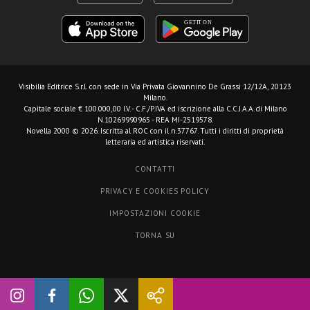
Visibilia Editrice S.r.l.
con sede in Via Privata Giovannino De Grassi 12/12A, 20123
Milano.
Capitale sociale € 100.000,00 I.V. - C.F./P.IVA ed iscrizione alla C.C.I.A.A. di Milano
N.10269990965 - REA MI-2519578.
Novella 2000 © 2026. Iscritta al ROC con il n.37767. Tutti i diritti di proprietà
letteraria ed artistica riservati.
CONTATTI
PRIVACY E COOKIES POLICY
IMPOSTAZIONI COOKIE
TORNA SU