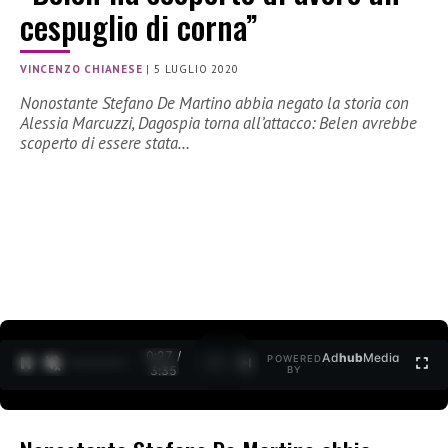
cespuglio di corna”
VINCENZO CHIANESE
|
5 LUGLIO 2020
Nonostante Stefano De Martino abbia negato la storia con
Alessia Marcuzzi, Dagospia torna all’attacco: Belen avrebbe
scoperto di essere stata…
0:27 /
Ad
hub
Media
POWERED
1
/
2
3:35
BY