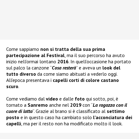
Come sappiamo
non si tratta della sua prima
partecipazione al Festival
, ma il suo percorso ha avuto
inizio nell’ormai lontano
2016
. In quell’occasione ha portato
sul palco la canzone “
Cosa resterà
” e aveva un
look del
tutto diverso
da come siamo abituati a vederlo oggi.
All’epoca presentava i
capelli corti di colore castano
scuro
.
Come vediamo dal
video
e dalle
foto
qui sotto, poi, è
tornato a
Sanremo
anche nel
2019
con “
La ragazza con il
cuore di latta
“. Grazie al brano si è classificato al
settimo
posto
e in questo caso ha cambiato solo
l’acconciatura dei
capelli
, ma per il resto non ha modificato molto il look.