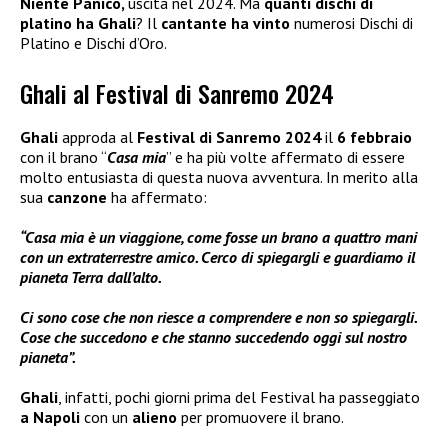
Niente Panico,
uscita nel 2024. Ma
quanti dischi di
platino ha Ghali
? Il
cantante ha vinto
numerosi Dischi di
Platino e Dischi d’Oro.
Ghali al Festival di Sanremo 2024
Ghali
approda al
Festival di Sanremo 2024
il
6 febbraio
con il brano “
Casa mia
” e ha più volte affermato di essere
molto entusiasta di questa nuova avventura. In merito alla
sua
canzone
ha affermato:
“Casa mia è un viaggione, come fosse un brano a quattro mani
con un extraterrestre amico. Cerco di spiegargli e guardiamo il
pianeta Terra dall’alto.
Ci sono cose che non riesce a comprendere e non so spiegargli.
Cose che succedono e che stanno succedendo oggi sul nostro
pianeta”.
Ghali
, infatti, pochi giorni prima del Festival ha passeggiato
a Napoli
con un
alieno
per promuovere il brano.