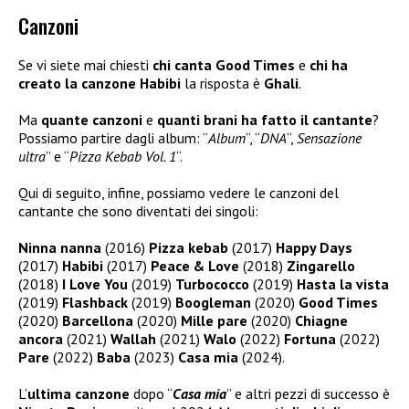
Canzoni
Se vi siete mai chiesti
chi canta Good Times
e
chi ha
creato la canzone Habibi
la risposta è
Ghali
.
Ma
quante canzoni
e
quanti brani ha fatto il cantante
?
Possiamo partire dagli album: “
Album
“, “
DNA
“,
Sensazione
ultra
” e “
Pizza Kebab Vol. 1
“.
Qui di seguito, infine, possiamo vedere le canzoni del
cantante che sono diventati dei singoli:
Ninna nanna
(2016)
Pizza kebab
(2017)
Happy Days
(2017)
Habibi
(2017)
Peace & Love
(2018)
Zingarello
(2018)
I Love You
(2019)
Turbococco
(2019)
Hasta la vista
(2019)
Flashback
(2019)
Boogleman
(2020)
Good Times
(2020)
Barcellona
(2020)
Mille pare
(2020)
Chiagne
ancora
(2021)
Wallah
(2021)
Walo
(2022)
Fortuna
(2022)
Pare
(2022)
Baba
(2023)
Casa mia
(2024).
L’
ultima canzone
dopo “
Casa mia
” e altri pezzi di successo è