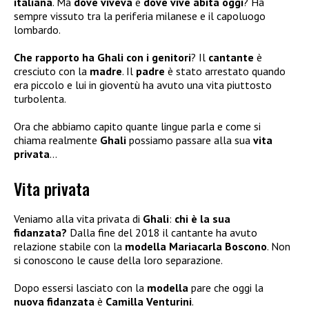
italiana
. Ma
dove viveva
e
dove vive abita oggi
? Ha
sempre vissuto tra la periferia milanese e il capoluogo
lombardo.
Che rapporto ha Ghali con i genitori
? Il
cantante
è
cresciuto con la
madre
. Il
padre
è stato arrestato quando
era piccolo e lui in gioventù ha avuto una vita piuttosto
turbolenta.
Ora che abbiamo capito quante lingue parla e come si
chiama realmente
Ghali
possiamo passare alla sua
vita
privata
…
Vita privata
Veniamo alla vita privata di
Ghali
:
chi è la sua
fidanzata?
Dalla fine del 2018 il cantante ha avuto
relazione stabile con la
modella Mariacarla Boscono
. Non
si conoscono le cause della loro separazione.
Dopo essersi lasciato con la
modella
pare che oggi la
nuova fidanzata
è
Camilla Venturini
.