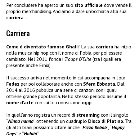
Per concludere ha aperto un suo
sito ufficiale
dove vende il
proprio merchandising. Andiamo a dare un’occhiata alla sua
carriera
…
Carriera
Come è diventato famoso Ghali
? La sua
carriera
ha inizio
nella musica hip hop con il nome di Fobia, per poi essere
cambiato. Nel 2011 fonda i
Troupe D’Elite
(tra i quali era
presente anche Ernia).
Il successo arriva nel momento in cui accompagna in tour
Fedez
per poi collaborare anche con
Sfera Ebbasta
. Dal
2014 al 2016 pubblica una serie di canzoni con i quali
ottiene grande popolarità. Nello stesso periodo assume il
nome d’arte
con cui lo conosciamo
oggi
.
In quell’anno registra un record di
streaming
con il singolo
“
Ninna nanna
” ottenendo un quadruplo
Disco di Platino
. Tra
gli altri brani possiamo citare anche “
Pizza Kebab
“, “
Happy
Days
” e “
Habibi
“.