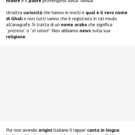
madre
e il
padre
provengono dalla Tunisia.
Un’altra
curiosità
che hanno in molti è
qual è il vero nome
di Ghali
e non tutti sanno che è registrato in tal modo
all’anagrafe. Si tratta di un
nome arabo
che significa
“
prezioso
” o “
di valore
“. Non abbiamo
news
sulla sua
religione
.
Pur non avendo
origini
italiane il rapper
canta in lingua