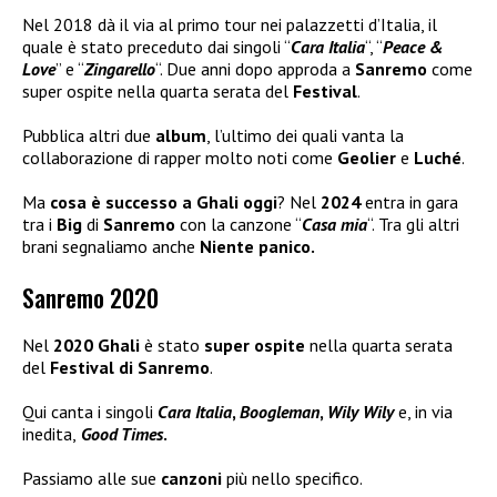
Nel 2018 dà il via al primo tour nei palazzetti d’Italia, il
quale è stato preceduto dai singoli “
Cara Italia
“, “
Peace &
Love
” e “
Zingarello
“. Due anni dopo approda a
Sanremo
come
super ospite nella quarta serata del
Festival
.
Pubblica altri due
album
, l’ultimo dei quali vanta la
collaborazione di rapper molto noti come
Geolier
e
Luché
.
Ma
cosa è successo a Ghali oggi
? Nel
2024
entra in gara
tra i
Big
di
Sanremo
con la canzone “
Casa mia
“. Tra gli altri
brani segnaliamo anche
Niente panico.
Sanremo 2020
Nel
2020 Ghali
è stato
super ospite
nella quarta serata
del
Festival di Sanremo
.
Qui canta i singoli
Cara Italia
,
Boogleman
,
Wily Wily
e, in via
inedita,
Good Times
.
Passiamo alle sue
canzoni
più nello specifico.