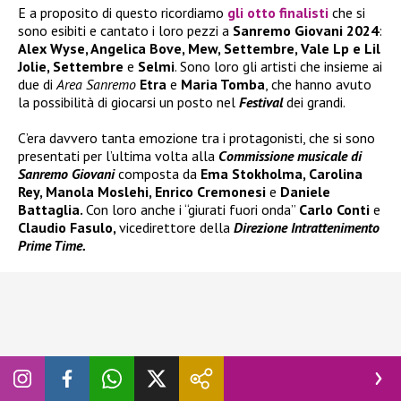
E a proposito di questo ricordiamo
gli otto finalisti
che si
sono esibiti e cantato i loro pezzi a
Sanremo Giovani 2024
:
Alex Wyse, Angelica Bove, Mew, Settembre, Vale Lp e Lil
Jolie, Settembre
e
Selmi
. Sono loro gli artisti che insieme ai
due di
Area Sanremo
Etra
e
Maria Tomba
, che hanno avuto
la possibilità di giocarsi un posto nel
Festival
dei grandi.
C’era davvero tanta emozione tra i protagonisti, che si sono
presentati per l’ultima volta alla
Commissione musicale di
Sanremo Giovani
composta da
Ema Stokholma, Carolina
Rey, Manola Moslehi, Enrico Cremonesi
e
Daniele
Battaglia.
Con loro anche i “giurati fuori onda”
Carlo Conti
e
Claudio Fasulo,
vicedirettore della
Direzione Intrattenimento
Prime Time.