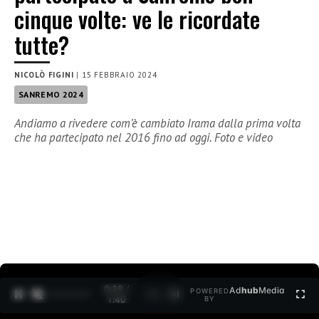
cinque volte: ve le ricordate
tutte?
NICOLÒ FIGINI
|
15 FEBBRAIO 2024
SANREMO 2024
Andiamo a rivedere com’è cambiato Irama dalla prima volta
che ha partecipato nel 2016 fino ad oggi. Foto e video
0:30 /
Ad
hub
Media
POWERED
1
/
2
1:40
BY