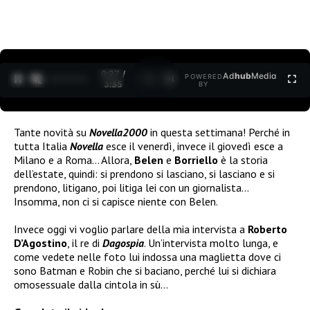
0:28 /
Ad
hub
Media
POWERED
1
/
2
3:35
BY
Tante novità su
Novella2000
in questa settimana! Perché in
tutta Italia
Novella
esce il venerdì, invece il giovedì esce a
Milano e a Roma… Allora,
Belen
e
Borriello
è la storia
dell’estate, quindi: si prendono si lasciano, si lasciano e si
prendono, litigano, poi litiga lei con un giornalista…
Insomma, non ci si capisce niente con Belen.
Invece oggi vi voglio parlare della mia intervista a
Roberto
D’Agostino
, il re di
Dagospia
. Un’intervista molto lunga, e
come vedete nelle foto lui indossa una maglietta dove ci
sono Batman e Robin che si baciano, perché lui si dichiara
omosessuale dalla cintola in sù…