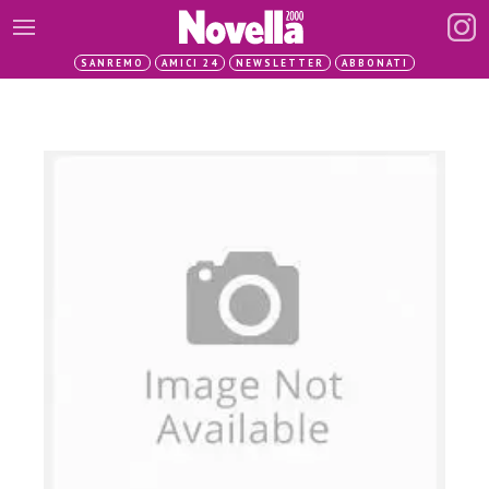
SANREMO
AMICI 24
NEWSLETTER
ABBONATI