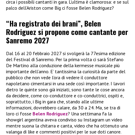
circa i possibili cantanti in gara. L’ultima è clamorosa: e se sul
palco dell’Ariston come Big ci fosse Belen Rodriguez?
“Ha registrato dei brani”, Belen
Rodriguez si propone come cantante per
Sanremo 2027
Dal 16 al 20 febbraio 2027 si svolgerà la 77esima edizione
del Festival di Sanremo. Per la prima volta ci sarà Stefano
De Martino alla conduzione della kermesse musicale più
importante dell’anno. E’ tantissima la curiosità da parte del
pubblico che non vede l’ora di vedere il conduttore
napoletano cimentarsi in una sede così importante. I lavori
dietro le quinte sono già iniziati, sono tante le cose ancora
da decidere, come co-conduttore e co-conduttrici, ospiti e,
soprattutto, i Big in gara che, stando alle ultime
informazioni, dovrebbero calare, da 30 a 24. Ma, se tra di
loro ci fosse
Belen Rodriguez
? Una settimana fa la
showgirl argentina aveva condiviso su Instagram un video
mentre suona la chitarra e canta, video che ha ottenuto una
valanga di like e commenti positivi per le sue doti canore.