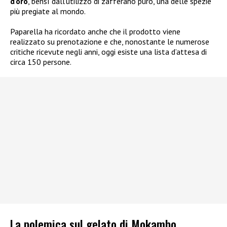
d’oro
, bensì dall’utilizzo di zafferano puro, una delle spezie
più pregiate al mondo.
Paparella ha ricordato anche che il prodotto viene
realizzato su prenotazione e che, nonostante le numerose
critiche ricevute negli anni, oggi esiste una lista d’attesa di
circa 150 persone.
La polemica sul gelato di Mokambo