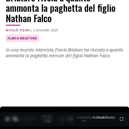
ammonta la paghetta del figlio
Nathan Falco
NICOLÒ FIGINI
|
1 GIUGNO 2025
FLAVIO BRIATORE
In una recente intervista, Flavio Briatore ha rivelato a quanto
ammonta la paghetta mensile del figlio Nathan Falco
0:15 /
Ad
hub
Media
POWERED
1
/
2
1:40
BY