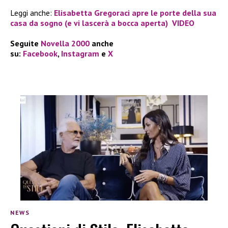
Leggi anche:
Elisabetta Gregoraci apre le porte della sua
casa da sogno (e vi lascerà a bocca aperta) VIDEO
Seguite
Novella 2000
anche
su:
Facebook
,
Instagram
e
X
NEWS