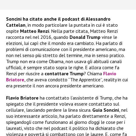
Soncini ha citato anche il podcast di Alessandro
Cattelan
, in modo particolare la puntata in cui è stato
ospite
Matteo Renzi
. Nella parte citata, Matteo Renzi
racconta nel nel 2016, quando
Donald Trump
vinse le
elezioni, lui capì che il mondo era cambiato. Ha parlato di
problemi di comunicazione con il presidente americano, ma
non nel senso più stretto del termine, ma in senso pratico.
Trump non era come Obama, non usava gli abituali canali
ufficiali, è sempre stato sopra le righe. E allora come fa
Renzi per riuscire a
contattare Trump
? Chiama
Flavio
Briatore
, che aveva condotto “The Apprentice”, reality in cui
era presente il non ancora presidente americano.
Flavio Briatore
ha contattato l’assistente di Trump, che ha
spiegato che il presidente voleva essere contattato sul
cellulare, lasciando perdere la linea sicura.
Guia Soncini
, nel
suo interessante articolo, ha parlato direttamente a Renzi,
spiegandogli come funzionano al giorno d’oggi le cose per i
laureati, visto che nel podcast il politico ha dichiarato che
violenza e povertà si combattono con le lauree. E, come fa