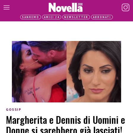
SANREMO
AMICI 24
NEWSLETTER
ABBONATI
GOSSIP
Margherita e Dennis di Uomini e
Donne si sarebbero già lasciati!