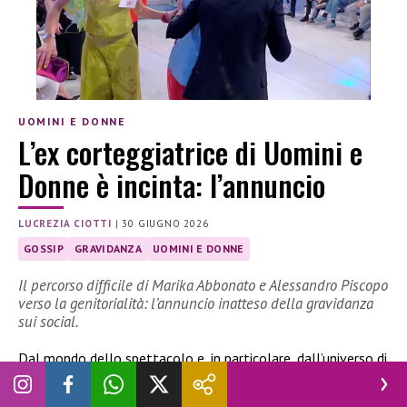
UOMINI E DONNE
L’ex corteggiatrice di Uomini e
Donne è incinta: l’annuncio
LUCREZIA CIOTTI
|
30 GIUGNO 2026
GOSSIP
GRAVIDANZA
UOMINI E DONNE
Il percorso difficile di Marika Abbonato e Alessandro Piscopo
verso la genitorialità: l’annuncio inatteso della gravidanza
sui social.
Dal mondo dello spettacolo e, in particolare, dall’universo di
Uomini e Donne
, arriva una nuova notizia che ha
immediatamente attirato l’attenzione del pubblico. L’ex