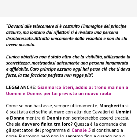
“Davanti alle telecamere si è costruito l’immagine del principe
azzurro, ma lontano dai riflettori si è rivelato una persona
disinteressata. Attratta unicamente dalla visibilità e non da chi
aveva accanto.
L’unico obiettivo non è stato altro che la visibilità, utilizzando la
scorrettezza, mostrandosi unicamente una persona innamorata
e affidabile. Caro principe azzurro oggi hai perso ciò che ti dava
forza, la tua facciata perfetta non regge più”.
LEGGI ANCHE
:
Gianmarco Steri, addio al trono ma non a
Uomini e Donne: per lui previsto un nuovo ruolo
Come se non bastasse, sempre ultimamente,
Margherita
si
è scattata dei selfie al mare con altri due Cavalieri di
Uomini
e Donne
mentre di
Dennis
non sembrerebbe esserci traccia.
Che sia
davvero finita tra loro
? Questa è la domanda che
gli spettatori del programma di
Canale 5
si continuano a
porre. Purtroppo però non lo sapremo fino a quando non ci