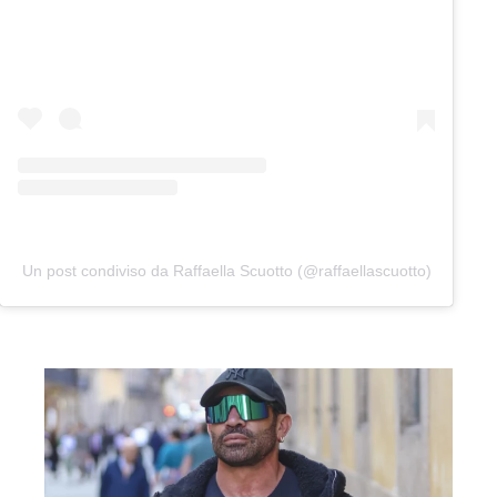
Un post condiviso da Raffaella Scuotto (@raffaellascuotto)