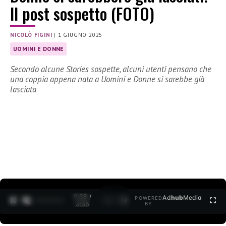
Il post sospetto (FOTO)
NICOLÒ FIGINI
|
1 GIUGNO 2025
UOMINI E DONNE
Secondo alcune Stories sospette, alcuni utenti pensano che
una coppia appena nata a Uomini e Donne si sarebbe già
lasciata
0:29 /
Ad
hub
Media
POWERED
1
/
2
3:35
BY