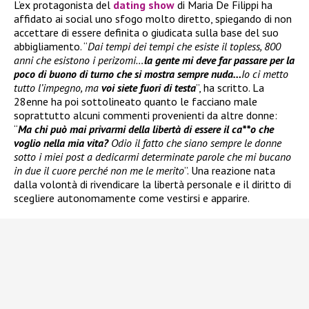
L’ex protagonista del
dating show
di Maria De Filippi ha
affidato ai social uno sfogo molto diretto, spiegando di non
accettare di essere definita o giudicata sulla base del suo
abbigliamento. “
Dai tempi dei tempi che esiste il topless, 800
anni che esistono i perizomi…
la gente mi deve far passare per la
poco di buono di turno che si mostra sempre nuda…
Io ci metto
tutto l’impegno, ma
voi siete fuori di testa
”, ha scritto. La
28enne ha poi sottolineato quanto le facciano male
soprattutto alcuni commenti provenienti da altre donne:
“
Ma chi può mai privarmi della libertà di essere il ca**o che
voglio nella mia vita?
Odio il fatto che siano sempre le donne
sotto i miei post a dedicarmi determinate parole che mi bucano
in due il cuore perché non me le merito
”. Una reazione nata
dalla volontà di rivendicare la libertà personale e il diritto di
scegliere autonomamente come vestirsi e apparire.