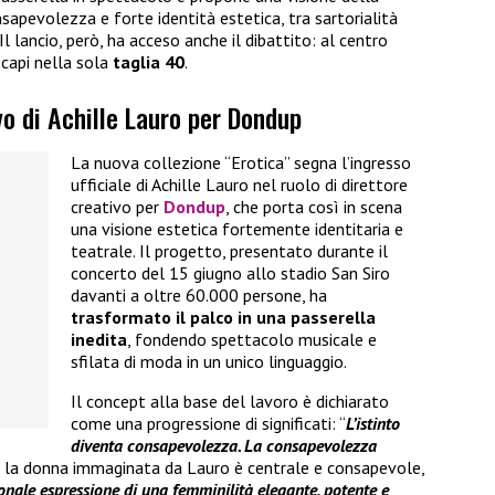
sapevolezza e forte identità estetica, tra sartorialità
 lancio, però, ha acceso anche il dibattito: al centro
 capi nella sola
taglia 40
.
vo di Achille Lauro per Dondup
La nuova collezione “Erotica” segna l’ingresso
ufficiale di Achille Lauro nel ruolo di direttore
creativo per
Dondup
, che porta così in scena
una visione estetica fortemente identitaria e
teatrale. Il progetto, presentato durante il
concerto del 15 giugno allo stadio San Siro
davanti a oltre 60.000 persone, ha
trasformato il palco in una passerella
inedita
, fondendo spettacolo musicale e
sfilata di moda in un unico linguaggio.
Il concept alla base del lavoro è dichiarato
come una progressione di significati: “
L’istinto
diventa consapevolezza. La consapevolezza
e, la donna immaginata da Lauro è centrale e consapevole,
nale espressione di una femminilità elegante, potente e