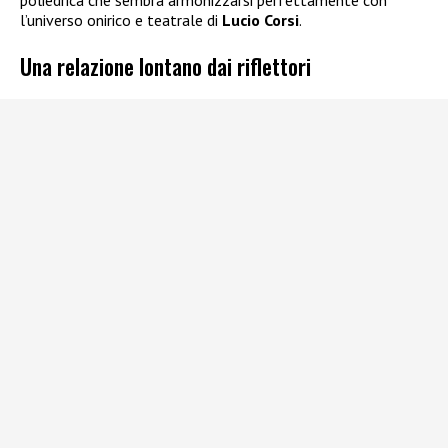
poliedrica che sembra armonizzarsi perfettamente con
l’universo onirico e teatrale di
Lucio Corsi
.
Una relazione lontano dai riflettori