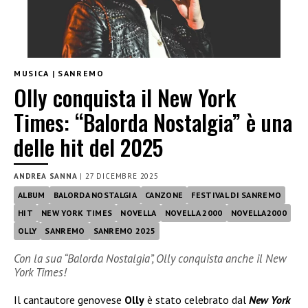
MUSICA
|
SANREMO
Olly conquista il New York
Times: “Balorda Nostalgia” è una
delle hit del 2025
ANDREA SANNA
|
27 DICEMBRE 2025
ALBUM
BALORDA NOSTALGIA
CANZONE
FESTIVAL DI SANREMO
HIT
NEW YORK TIMES
NOVELLA
NOVELLA 2000
NOVELLA2000
OLLY
SANREMO
SANREMO 2025
Con la sua “Balorda Nostalgia”, Olly conquista anche il New
York Times!
Il cantautore genovese
Olly
è stato celebrato dal
New York