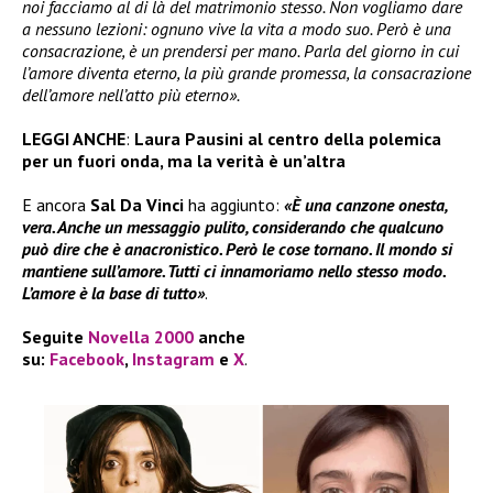
noi facciamo al di là del matrimonio stesso. Non vogliamo dare
a nessuno lezioni: ognuno vive la vita a modo suo. Però è una
consacrazione, è un prendersi per mano. Parla del giorno in cui
l’amore diventa eterno, la più grande promessa, la consacrazione
dell’amore nell’atto più eterno».
LEGGI ANCHE
:
Laura Pausini al centro della polemica
per un fuori onda, ma la verità è un’altra
E ancora
Sal Da Vinci
ha aggiunto:
«È una canzone onesta,
vera. Anche un messaggio pulito, considerando che qualcuno
può dire che è anacronistico. Però le cose tornano. Il mondo si
mantiene sull’amore. Tutti ci innamoriamo nello stesso modo.
L’amore è la base di tutto»
.
Seguite
Novella 2000
anche
su:
Facebook
,
Instagram
e
X
.