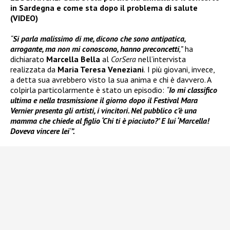
in Sardegna e come sta dopo il problema di salute
(VIDEO)
“
Si parla malissimo di me, dicono che sono antipatica,
arrogante, ma non mi conoscono, hanno preconcetti
,”
ha
dichiarato
Marcella Bella
al
CorSera
nell’intervista
realizzata da
Maria Teresa Veneziani
.
I più giovani, invece,
a detta sua avrebbero visto la sua anima e chi è davvero. A
colpirla particolarmente è stato un episodio:
“
Io mi classifico
ultima e nella trasmissione il giorno dopo il Festival Mara
Vernier presenta gli artisti, i vincitori. Nel pubblico c’è una
mamma che chiede al figlio ‘Chi ti è piaciuto?’ E lui ‘Marcella!
Doveva vincere lei
‘
”.