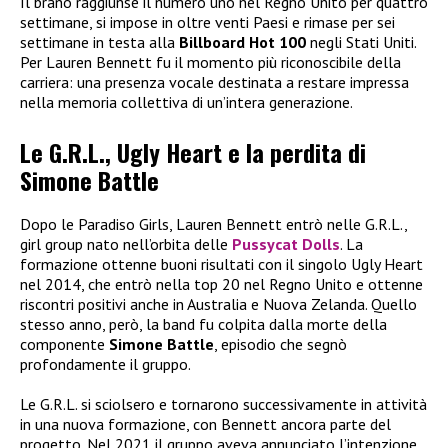
Il brano raggiunse il numero uno nel Regno Unito per quattro
settimane, si impose in oltre venti Paesi e rimase per sei
settimane in testa alla
Billboard Hot 100
negli Stati Uniti.
Per Lauren Bennett fu il momento più riconoscibile della
carriera: una presenza vocale destinata a restare impressa
nella memoria collettiva di un’intera generazione.
Le G.R.L., Ugly Heart e la perdita di
Simone Battle
Dopo le Paradiso Girls, Lauren Bennett entrò nelle G.R.L.,
girl group nato nell’orbita delle
Pussycat Dolls
. La
formazione ottenne buoni risultati con il singolo Ugly Heart
nel 2014, che entrò nella top 20 nel Regno Unito e ottenne
riscontri positivi anche in Australia e Nuova Zelanda. Quello
stesso anno, però, la band fu colpita dalla morte della
componente
Simone Battle
, episodio che segnò
profondamente il gruppo.
Le G.R.L. si sciolsero e tornarono successivamente in attività
in una nuova formazione, con Bennett ancora parte del
progetto. Nel 2021 il gruppo aveva annunciato l’intenzione