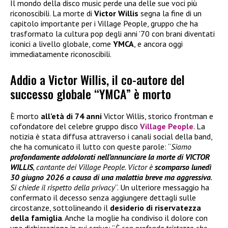
Il mondo della disco music perde una delle sue voci più
riconoscibili. La morte di
Victor Willis
segna la fine di un
capitolo importante per i Village People, gruppo che ha
trasformato la cultura pop degli anni ’70 con brani diventati
iconici a livello globale, come
YMCA
, e ancora oggi
immediatamente riconoscibili.
Addio a Victor Willis, il co-autore del
successo globale “YMCA” è morto
È morto
all’età di 74 anni
Victor Willis, storico frontman e
cofondatore del celebre gruppo disco
Village People
. La
notizia è stata diffusa attraverso i canali social della band,
che ha comunicato il lutto con queste parole: “
Siamo
profondamente addolorati nell’annunciare la morte di VICTOR
WILLIS
, cantante dei Village People. Victor è
scomparso lunedì
30 giugno 2026 a causa di una malattia breve ma aggressiva
.
Si chiede il rispetto della privacy
“. Un ulteriore messaggio ha
confermato il decesso senza aggiungere dettagli sulle
circostanze, sottolineando il
desiderio di riservatezza
della famiglia
. Anche la moglie ha condiviso il dolore con