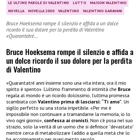
LE ULTIME PAROLE DI VALENTINO
LUTTO
MAISON VALENTINO
NOVELLA
NOVELLA 2000
VALENTINO
VALENTINO GARAVANI
Bruce Hoeksema rompe il silenzio e affida a un dolce
ricordo il suo dolore per la perdita di Valentino
«Quarantatré…
Bruce Hoeksema rompe il silenzio e affida a
un dolce ricordo il suo dolore per la perdita
di Valentino
«Quarantatré anni insieme sono una vita intera, ora il mio
spirito è spento». L’ultimo frammento di intimità che
Bruce
regala al mondo è un ricordo dolcissimo, l’ultima promessa
scambiata con
Valentino prima di lasciarsi: “Ti amo”
. Un
sigillo perfetto su una storia irripetibile. «Per me è
impossibile non continuare a tramandarne la memoria, io lo
vivo ogni giorno»,
confessa ai cronisti
. Non c’è posa nel suo
strazio, solo la verità di un uomo che si definisce “devastato”
mentre cerca di metabolizzare l’addio a quella metà che lo
ha accompagnato per quasi mezzo secolo.