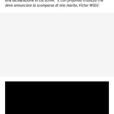
una dichiarazione in cui scrive: “
È con profonda tristezza che
devo annunciare la scomparsa di mio marito, Victor Willis
”.