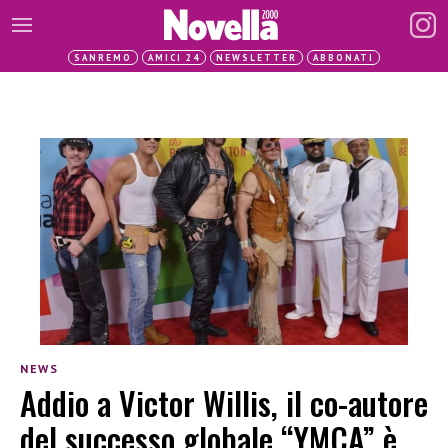
SANREMO
AMICI 24
NEWSLETTER
ABBONATI
NEWS
Addio a Victor Willis, il co-autore
del successo globale “YMCA” è