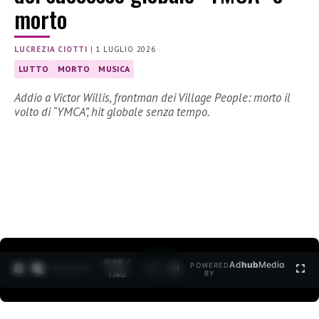
morto
LUCREZIA CIOTTI
|
1 LUGLIO 2026
LUTTO
MORTO
MUSICA
Addio a Victor Willis, frontman dei Village People: morto il
volto di “YMCA”, hit globale senza tempo.
0:29 /
Ad
hub
Media
POWERED
1
/
2
1:40
BY