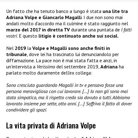
Un fatto che ha tenuto banco a lungo è stata
una lite tra
Adriana Volpe e Giancarlo Magalli
. I due non sono mai
andati molto d’accordo ma il culmine è stato raggiunto nel
marzo del 2017 in diretta TV
durante una puntata de
I fatti
vostri
. E questo
litigio è continuato anche sui social.
Nel
2019
la
Volpe e Magalli sono anche finiti in
tribunale
, dove lei ha trascinato lui denunciandolo per
diffamazione. La pace non è mai stata fatta e anzi, in
un’intervista a
Verissimo
del settembre 2019,
Adriana
ha
parlato molto duramente dell’ex collega:
Sono cresciuta guardando Magalli in tv e pensavo fosse una
persona meravigliosa con cui lavorare. […] Io
non gli sono mai
stata simpatica, ma il rispetto credo sia dovuto a tutti. Abbiamo
lavorato insieme per sette, otto anni. […] Soffriva il fatto di dover
condividere gli spazi
.
La vita privata di Adriana Volpe