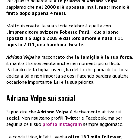
Per quanto riguarda la
vita privata di Adriana Volpe
sappiamo che
nel 2000 si è sposata, ma il matrimonio è
finito dopo appena 4 mesi.
Molto riservata, la sua storia celebre è quella con
l’
imprenditore svizzero Roberto Parli
. I due
si sono
sposati il 6 luglio 2008 e dal loro amore è nata, l’11
agosto 2011, una bambina: Gisele.
Adriana Volpe
ha raccontato che
la famiglia è la sua forza
,
il marito l’ha sostenuta anche nei momenti più difficili.
Parlando della figlia, invece, ha detto che prima di tutto si
dedica a lei e non importa se così facendo parderà qualche
occasione importante. Lei è la sua priorità.
Adriana Volpe sui social
Si può dire che
Adriana Volpe
è decisamente attiva sui
social
. Non risultano profili Twitter e Facebook, ma per
seguirla c’è il suo
profilo Instagram
sempre aggiornato.
La conduttrice, infatti, vanta
oltre 160 mila follower
,