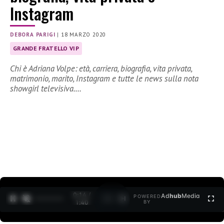
Instagram
DEBORA PARIGI
|
18 MARZO 2020
GRANDE FRATELLO VIP
Chi è Adriana Volpe: età, carriera, biografia, vita privata,
matrimonio, marito, Instagram e tutte le news sulla nota
showgirl televisiva.…
0:15 /
Ad
hub
Media
POWERED
1
/
2
1:40
BY