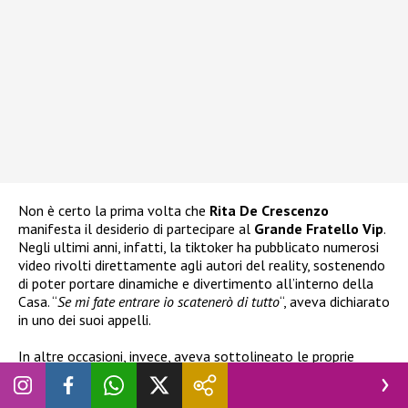
Non è certo la prima volta che
Rita De Crescenzo
manifesta il desiderio di partecipare al
Grande Fratello Vip
.
Negli ultimi anni, infatti, la tiktoker ha pubblicato numerosi
video rivolti direttamente agli autori del reality, sostenendo
di poter portare dinamiche e divertimento all’interno della
Casa. “
Se mi fate entrare io scatenerò di tutto
“, aveva dichiarato
in uno dei suoi appelli.
In altre occasioni, invece, aveva sottolineato le proprie
qualità domestiche e il suo carattere esuberante: “
So
cucinare, pulire e fare divertire il pubblico. Con me il programma