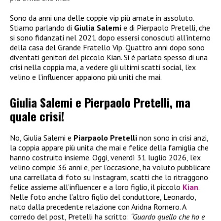
Sono da anni una delle coppie vip più amate in assoluto.
Stiamo parlando di
Giulia Salemi
e di Pierpaolo Pretelli, che
si sono fidanzati nel 2021 dopo essersi conosciuti all’interno
della casa del Grande Fratello Vip. Quattro anni dopo sono
diventati genitori del piccolo Kian. Si è parlato spesso di una
crisi nella coppia ma, a vedere gli ultimi scatti social, l’ex
velino e l’influencer appaiono più uniti che mai.
Giulia Salemi e Pierpaolo Pretelli, ma
quale crisi!
No, Giulia Salemi e
Piarpaolo Pretelli
non sono in crisi anzi,
la coppia appare più unita che mai e felice della famiglia che
hanno costruito insieme. Oggi, venerdì 31 luglio 2026, l’ex
velino compie 36 anni e, per l’occasione, ha voluto pubblicare
una carrellata di foto su Instagram, scatti che lo ritraggono
felice assieme all’influencer e a loro figlio, il piccolo
Kian
.
Nelle foto anche l’altro figlio del conduttore, Leonardo,
nato dalla precedente relazione con Aridna Romero. A
corredo del post, Pretelli ha scritto:
“Guardo quello che ho e