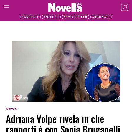
SANREMO
AMICI 24
NEWSLETTER
ABBONATI
NEWS
Adriana Volpe rivela in che
rapporti è con Sonia Bruganelli