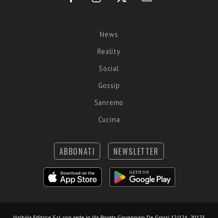
News
Reality
Social
Gossip
Sanremo
Cucina
ABBONATI
NEWSLETTER
Visibilia Editrice S.r.l.
con sede in Via Privata Giovannino De Grassi 12/12A, 20123