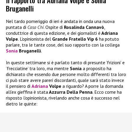
Il rapporto tra Adriana Volpe e Sonia
Bruganelli
Nel tardo pomeriggio di ieri è andata in onda una nuova
puntata di
Casa Chi
. Ospite di
Rosalinda Cannavò
,
conduttrice di questa edizione, e dei giornalisti è
Adriana
Volpe
. L’opinionista del
Grande Fratello Vip 6
ha potuto
parlare, tra le tante cose, del suo rapporto con la collega
Sonia
Bruganelli
.
In queste settimane si è parlato tanto di presunte ‘frizioni’ e
‘frecciatine’ tra loro, ma mentre
Sonia
a proposito ha
dichiarato che essendo due persone molto differenti tra loro
ci può stare avere pareri discordanti, quale sarà stato invece
il pensiero di
Adriana
Volpe
a riguardo? A porre la domanda
all’ex gieffina è stata
Azzurra Della Penna
. Ecco come ha
risposto l’opinionista, rivelando anche cosa è successo nel
dietro le quinte: