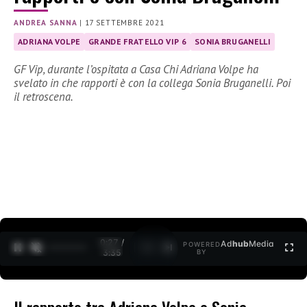
ANDREA SANNA
|
17 SETTEMBRE 2021
ADRIANA VOLPE
GRANDE FRATELLO VIP 6
SONIA BRUGANELLI
GF Vip, durante l’ospitata a Casa Chi Adriana Volpe ha
svelato in che rapporti è con la collega Sonia Bruganelli. Poi
il retroscena.
0:27 /
Ad
hub
Media
POWERED
1
/
2
3:35
BY