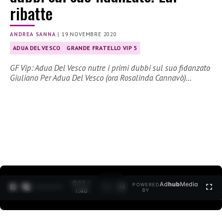
ribatte
ANDREA SANNA
|
19 NOVEMBRE 2020
ADUA DEL VESCO
GRANDE FRATELLO VIP 5
GF Vip: Adua Del Vesco nutre i primi dubbi sul suo fidanzato
Giuliano Per Adua Del Vesco (ora Rosalinda Cannavò)…
0:12 /
Ad
hub
Media
POWERED
1
/
2
1:40
BY