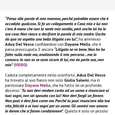
“Penso alle parole di mia mamma, perché potrebbe essere che è
accaduto qualcosa. Si fa un collegamento a Casa mia e lui non
c’era. A meno che non lo sente mia sorella, però anche lei ha le
sue cose. Non riesco a decifrare le parole di mia madre. Uscita
da qua mi aspetto una bella litigata con lui”,
ha ammesso
Adua Del Vesco
confidandosi con
Dayane Mello
, che è
parsa preoccupata. E ancora
“Litigata se va bene. Non ho ho
fatto nulla male ma, analizzando il mio percorso…ma lo
conosco. Io non so se sono sicura di lui, ma da parte sua, non
mia”
(
VIDEO
)
Caduta completamente nello sconforto,
Adua Del Vesco
ha trovato al suo fianco non solo
Giulia Salemi
, ma in
particolare
Dayane Mello
, che ha fatto lei un profondo
discorso:“
Tu non devi rendere conto ad un uomo e rinunciare ai
tuoi sogni, non sei sposata con lui! Non devi fargli un favore.
Non puoi e devi fare come me. Perché tu puoi rinunciare alla tua
vita, felicità e ai tuoi sogni per un uomo. Gli uomini non amano
le donne che si fanno condizionar
e”
. Questo è solo un piccolo