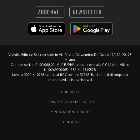
ABBONATI
NEWSLETTER
Visibilia Editrice S.r.l.
con sede in Via Privata Giovannino De Grassi 12/12A, 20123
Milano.
Capitale sociale € 100.000,00 I.V. - C.F./P.IVA ed iscrizione alla C.C.I.A.A. di Milano
N.10269990965 - REA MI-2519578.
Novella 2000 © 2026. Iscritta al ROC con il n.37767. Tutti i diritti di proprietà
letteraria ed artistica riservati.
CONTATTI
PRIVACY E COOKIES POLICY
IMPOSTAZIONI COOKIE
TORNA SU