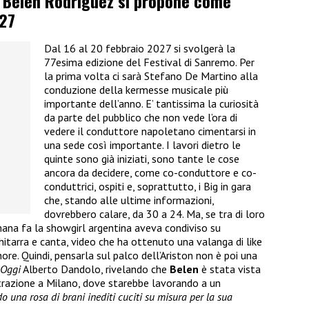
, Belen Rodriguez si propone come
27
Dal 16 al 20 febbraio 2027 si svolgerà la
77esima edizione del Festival di Sanremo. Per
la prima volta ci sarà Stefano De Martino alla
conduzione della kermesse musicale più
importante dell’anno. E’ tantissima la curiosità
da parte del pubblico che non vede l’ora di
vedere il conduttore napoletano cimentarsi in
una sede così importante. I lavori dietro le
quinte sono già iniziati, sono tante le cose
ancora da decidere, come co-conduttore e co-
conduttrici, ospiti e, soprattutto, i Big in gara
che, stando alle ultime informazioni,
dovrebbero calare, da 30 a 24. Ma, se tra di loro
ana fa la showgirl argentina aveva condiviso su
itarra e canta, video che ha ottenuto una valanga di like
ore. Quindi, pensarla sul palco dell’Ariston non è poi una
Oggi
Alberto Dandolo, rivelando che
Belen
è stata vista
istrazione a Milano, dove starebbe lavorando a un
o una rosa di brani inediti cuciti su misura per la sua