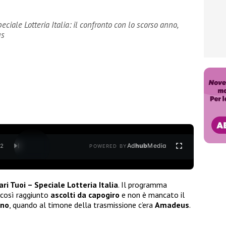
eciale Lotteria Italia: il confronto con lo scorso anno,
us
Ad
hub
Media
/
2
POWERED BY
ari Tuoi – Speciale Lotteria Italia
. Il programma
così raggiunto
ascolti da capogiro
e non è mancato il
nno
, quando al timone della trasmissione c’era
Amadeus
.