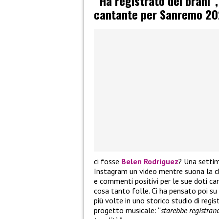
“Ha registrato dei brani”
cantante per Sanremo 20
ci fosse
Belen Rodriguez
? Una settim
Instagram un video mentre suona la ch
e commenti positivi per le sue doti can
cosa tanto folle. Ci ha pensato poi su
più volte in uno storico studio di reg
progetto musicale: “
starebbe registrand