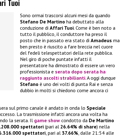
ri Tuoi
Sono ormai trascorsi alcuni mesi da quando
Stefano De Martino
ha debuttato alla
conduzione di
Affari Tuoi
. Come è ben noto a
tutto il pubblico, il conduttore ha preso il
posto che in passato era stato di
Amadeus
ma
ben presto è riuscito a fare breccia nel cuore
del fedeli telespettatori della rete pubblica.
Nel giro di poche puntate infatti il
presentatore ha dimostrato di essere un vero
professionista e
serata dopo serata ha
raggiunto ascolti strabilianti
. A oggi dunque
Stefano
è uno dei volti di punta Rai e senza
dubbio in molti si chiedono come ancora ci
i sera sul primo canale è andato in onda lo
Speciale
uccesso. La trasmissione infatti ancora una volta ha
endo la serata. Il
game show
condotto da
De Martino
.208.000 spettatori
(pari al
26.64% di share
) nella
6.316.000 spettatori
, pari al
37.66%
, dalle 21:54 alle