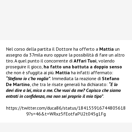
Nel corso della partita il Dottore ha offerto a
Mattia
un
assegno da 37mila euro oppure la possibilità di fare un altro
tiro. A quel punto il concorrente di
Affari Tuoi
, volendo
proseguire il gioco,
ha fatto una battuta a doppio senso
che non è sfuggita ai più.
Mattia
ha infatti affermato:
“Stefano io c’ho voglia”
. Immediata la reazione di
Stefano
De Martino
, che tra le risate generali ha dichiarato:
“E lo
devi dire a lei, mica a me. Che vuoi da me? Capisco che siamo
entrati in confidenza, ma non sei proprio il mio tipo”
.
https://twitter.com/duca86/status/184155916744805618
9?s=46&t=WRxz5fEotfaPU2t045g1Fg