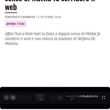
web
VINCENZO CHIANESE
|
3 OTTOBRE 2024
AFFARI TUOI
Affari Tuoi a tinte hot! La frase a doppio senso di Mattia fa
sorridere il web e non manca la reazione di Stefano De
Martino
0:30 /
Ad
hub
Media
POWERED
1
/
2
1:40
BY