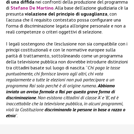
di una diffida
nei confronti della produzione del programma
di
Stefano De Martino
. Alla base dell’azione giudiziaria c’è la
presunta
violazione del principio di uguaglianza
, con
l’accusa che il requisito contestato possa configurare una
forma di discriminazione legata all’origine personale e non a
reali competenze o criteri oggettivi di selezione.
I legali sostengono che l’esclusione non sia compatibile con i
principi costituzionali e con le normative europee sulla
parità di trattamento, sottolineando come un programma
della televisione pubblica non dovrebbe introdurre distinzioni
tra cittadini basate sul luogo di nascita. “
Chi paga le tasse
puntualmente, chi fornisce lavoro agli altri, chi vota
regolarmente a tutte le elezioni non può partecipare a un
programma Rai solo perché è di origine rumena.
Abbiamo
inviato un avviso formale a Rai per questa grave forma di
discriminazione
.
Non esistono cittadini di classe ‘A’ e ‘B’, ed è
inaccettabile che la televisione pubblica, in alcuni programmi,
violi la Costituzione
discriminando le persone in base a razza o
etnia
”.