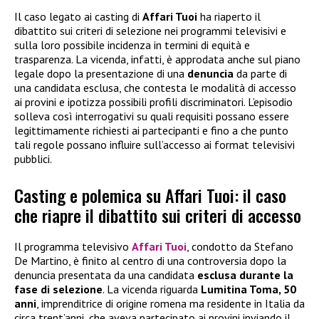
Il caso legato ai casting di
Affari Tuoi
ha riaperto il
dibattito sui criteri di selezione nei programmi televisivi e
sulla loro possibile incidenza in termini di equità e
trasparenza. La vicenda, infatti, è approdata anche sul piano
legale dopo la presentazione di una
denuncia
da parte di
una candidata esclusa, che contesta le modalità di accesso
ai provini e ipotizza possibili profili discriminatori. L’episodio
solleva così interrogativi su quali requisiti possano essere
legittimamente richiesti ai partecipanti e fino a che punto
tali regole possano influire sull’accesso ai format televisivi
pubblici.
Casting e polemica su Affari Tuoi: il caso
che riapre il dibattito sui criteri di accesso
Il programma televisivo
Affari Tuoi
, condotto da Stefano
De Martino, è finito al centro di una controversia dopo la
denuncia presentata da una candidata
esclusa durante la
fase di selezione
. La vicenda riguarda
Lumitina Toma, 50
anni
, imprenditrice di origine romena ma residente in Italia da
circa trent’anni, che aveva partecipato ai provini inviando il