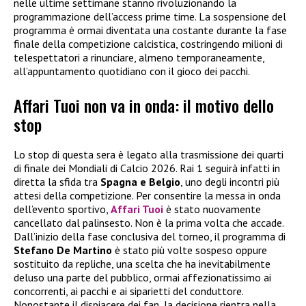
nelle ultime settimane stanno rivoluzionando la
programmazione dell’access prime time. La sospensione del
programma è ormai diventata una costante durante la fase
finale della competizione calcistica, costringendo milioni di
telespettatori a rinunciare, almeno temporaneamente,
all’appuntamento quotidiano con il gioco dei pacchi.
Affari Tuoi non va in onda: il motivo dello
stop
Lo stop di questa sera è legato alla trasmissione dei quarti
di finale dei Mondiali di Calcio 2026. Rai 1 seguirà infatti in
diretta la sfida tra
Spagna e Belgio
, uno degli incontri più
attesi della competizione. Per consentire la messa in onda
dell’evento sportivo,
Affari Tuoi
è stato nuovamente
cancellato dal palinsesto. Non è la prima volta che accade.
Dall’inizio della fase conclusiva del torneo, il programma di
Stefano De Martino
è stato più volte sospeso oppure
sostituito da repliche, una scelta che ha inevitabilmente
deluso una parte del pubblico, ormai affezionatissimo ai
concorrenti, ai pacchi e ai siparietti del conduttore.
Nonostante il dispiacere dei fan, la decisione rientra nella