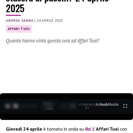
2025
ANDREA SANNA
|
24 APRILE 2025
AFFARI TUOI
Quanto hanno vinto questa sera ad Affari Tuoi?
0:23 /
Ad
hub
Media
POWERED
1
/
2
1:40
BY
Giovedì 24 aprile
è tornato in onda su
Rai 1
Affari Tuoi
con