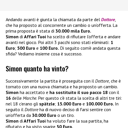
Andando avanti è giunta la chiamata da parte del
Dottore
,
che ha proposto al concorrente un cambio o un’offerta. La
prima proposta è stata di
30.000 mila Euro.
Simon
di
Affari Tuoi
ha scelto di rifiutare l’offerta e andare
avanti nel gioco. Poi altri 3 pacchi sono stati eliminati:
1
Euro
;
500 Euro
e
100 Euro.
Di seguito com’è andata questa
sfida? Vediamo insieme cosa è successo.
Simon quanto ha vinto?
Successivamente la partita è proseguita con il
Dottore
, che è
tornato con una nuova chiamata e ha proposto un cambio.
Simon
ha accettato e
ha sostituito il suo pacco 18
con il
16
delle
Marche
. Per questo c’è stata la scelta di altri tre tiri:
nel 18 c’erano gli
spätzle
;
15.000 Euro
e
100.000 Euro.
In
seguito il
Dottore
ha di nuovo deciso di farsi sentire con
un’offerta da
30.000 Euro
o un tiro.
Simon
di
Affari Tuoi
ha voluto fare la sua partita, ha
rifiutato e ha visto sparire
50 Euro.