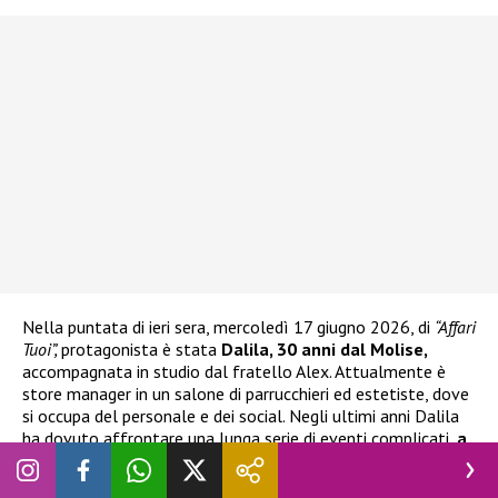
Nella puntata di ieri sera, mercoledì 17 giugno 2026, di
“Affari
Tuoi”,
protagonista è stata
Dalila, 30 anni dal Molise,
accompagnata in studio dal fratello Alex. Attualmente è
store manager in un salone di parrucchieri ed estetiste, dove
si occupa del personale e dei social. Negli ultimi anni Dalila
ha dovuto affrontare una lunga serie di eventi complicati,
a
partire dal furto dell’auto
, che
Stefano De Martino
ha
voluto raccontare in studio: “
Sta continuando a pagare una