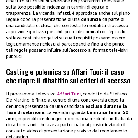
dibattito sui criteri di selezione nei programmi televisivi e
sulla loro possibile incidenza in termini di equità e
trasparenza. La vicenda, infatti, è approdata anche sul piano
legale dopo la presentazione di una
denuncia
da parte di
una candidata esclusa, che contesta le modalità di accesso
ai provini e ipotizza possibili profili discriminatori. L’episodio
solleva così interrogativi su quali requisiti possano essere
legittimamente richiesti ai partecipanti e fino a che punto
tali regole possano influire sull’accesso ai format televisivi
pubblici.
Casting e polemica su Affari Tuoi: il caso
che riapre il dibattito sui criteri di accesso
Il programma televisivo
Affari Tuoi
, condotto da Stefano
De Martino, è finito al centro di una controversia dopo la
denuncia presentata da una candidata
esclusa durante la
fase di selezione
. La vicenda riguarda
Lumitina Toma, 50
anni
, imprenditrice di origine romena ma residente in Italia da
circa trent’anni, che aveva partecipato ai provini inviando il
consueto video di presentazione previsto dal regolamento
dei casting.