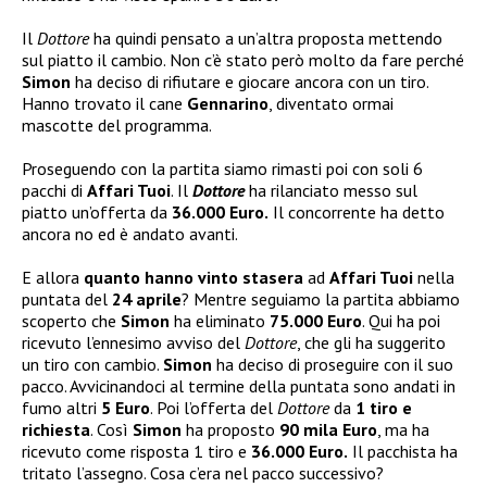
Il
Dottore
ha quindi pensato a un’altra proposta mettendo
sul piatto il cambio. Non c’è stato però molto da fare perché
Simon
ha deciso di rifiutare e giocare ancora con un tiro.
Hanno trovato il cane
Gennarino
, diventato ormai
mascotte del programma.
Proseguendo con la partita siamo rimasti poi con soli 6
pacchi di
Affari Tuoi
. Il
Dottore
ha rilanciato messo sul
piatto un’offerta da
36.000 Euro.
Il concorrente ha detto
ancora no ed è andato avanti.
E allora
quanto hanno vinto stasera
ad
Affari Tuoi
nella
puntata del
24 aprile
? Mentre seguiamo la partita abbiamo
scoperto che
Simon
ha eliminato
75.000 Euro
. Qui ha poi
ricevuto l’ennesimo avviso del
Dottore
, che gli ha suggerito
un tiro con cambio.
Simon
ha deciso di proseguire con il suo
pacco. Avvicinandoci al termine della puntata sono andati in
fumo altri
5 Euro
. Poi l’offerta del
Dottore
da
1 tiro e
richiesta
. Così
Simon
ha proposto
90 mila Euro
, ma ha
ricevuto come risposta 1 tiro e
36.000 Euro.
Il pacchista ha
tritato l’assegno. Cosa c’era nel pacco successivo?