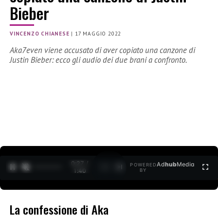
Bieber
VINCENZO CHIANESE
|
17 MAGGIO 2022
Aka7even viene accusato di aver copiato una canzone di
Justin Bieber: ecco gli audio dei due brani a confronto.
0:27 /
Ad
hub
Media
POWERED
1
/
2
1:40
BY
La confessione di Aka