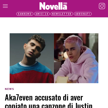
SANREMO
AMICI 24
NEWSLETTER
ABBONATI
NEWS
Aka7even accusato di aver
copiato una canzone di Justin