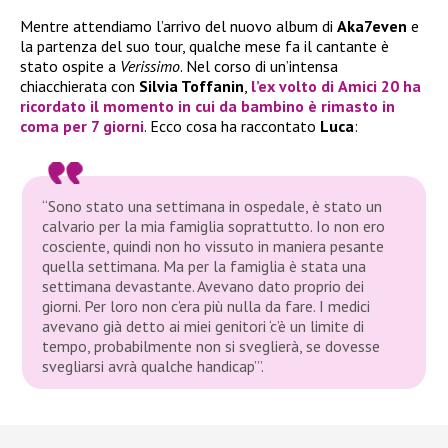
Mentre attendiamo l’arrivo del nuovo album di
Aka7even
e
la partenza del suo tour, qualche mese fa il cantante è
stato ospite a
Verissimo
. Nel corso di un’intensa
chiacchierata con
Silvia Toffanin
,
l’ex volto di
Amici 20
ha
ricordato il momento in cui da bambino è rimasto in
coma per 7 giorni
. Ecco cosa ha raccontato
Luca
:
“Sono stato una settimana in ospedale, è stato un
calvario per la mia famiglia soprattutto. Io non ero
cosciente, quindi non ho vissuto in maniera pesante
quella settimana. Ma per la famiglia è stata una
settimana devastante. Avevano dato proprio dei
giorni. Per loro non c’era più nulla da fare. I medici
avevano già detto ai miei genitori ‘c’è un limite di
tempo, probabilmente non si sveglierà, se dovesse
svegliarsi avrà qualche handicap’”.