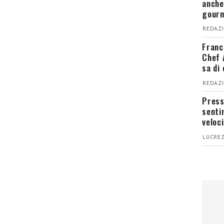
anche
gour
REDAZI
Franc
Chef 
sa di
REDAZI
Press
senti
veloci
LUCREZ