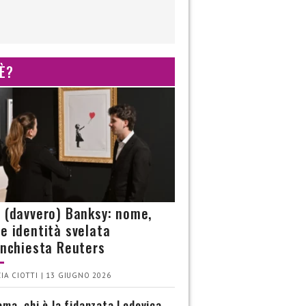
 È?
è (davvero) Banksy: nome,
 e identità svelata
’inchiesta Reuters
IA CIOTTI | 13 GIUGNO 2026
ma, chi è la fidanzata Lodovica