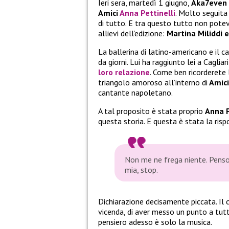
Ieri sera, martedì 1 giugno,
Aka7even
Amici
Anna Pettinelli
. Molto seguita 
di tutto. E tra questo tutto non pote
allievi dell’edizione:
Martina Miliddi 
La ballerina di latino-americano e il
da giorni. Lui ha raggiunto lei a Cagliar
loro relazione
. Come ben ricorderete
triangolo amoroso all’interno di
Amici
cantante napoletano.
A tal proposito è stata proprio
Anna P
questa storia. E questa è stata la risp
Non me ne frega niente. Penso 
mia, stop.
Dichiarazione decisamente piccata. Il 
vicenda, di aver messo un punto a tutto
pensiero adesso è solo la musica.