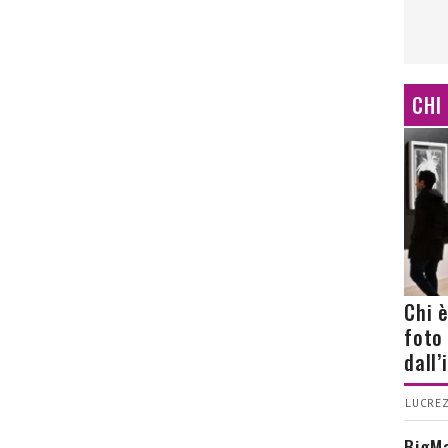
CHI
Chi 
foto
dall
LUCREZ
BigMa