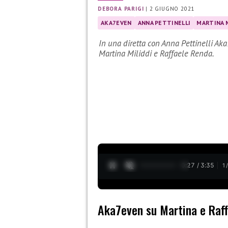
DEBORA PARIGI
|
2 GIUGNO 2021
AKA7EVEN
ANNA PETTINELLI
MARTINA 
In una diretta con Anna Pettinelli Aka
Martina Miliddi e Raffaele Renda.
0:28 / 3:35
1
Aka7even su Martina e Raff