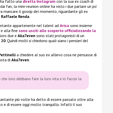
ha fatto una
diretta Instagram
con la sua ex coach di
dai fan, la mini-reunion online ha visto i due parlare un po’
va mancare il gossip del momento, riguardante gli ex
e Raffaele Renda
.
 cantante appartenente nel talent ad
Arisa
sono insieme
i e alla fine
sono usciti allo scoperto ufficializzando la
 loro due e
Aka7even
sono stati protagonisti di un
 20
. Quindi molti si chiedono quali siano i pensieri del
ettinelli
a chiedere al suo ex allievo cosa ne pensasse di
osta di
Aka7even
:
che loro debbano fare la loro vita e io faccio la
cantante più volte ha detto di essere passato oltre alla
 e di essere oggi molto tranquillo. Infatti il suo