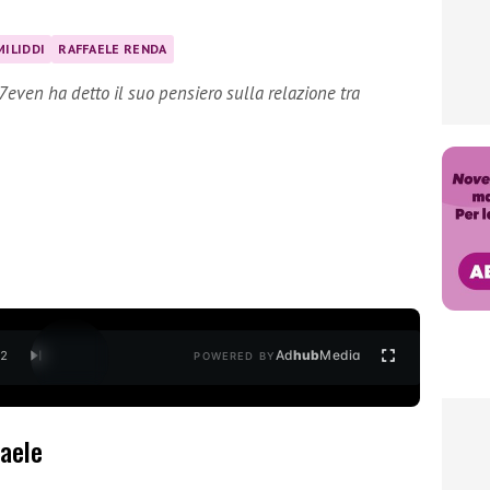
MILIDDI
RAFFAELE RENDA
7even ha detto il suo pensiero sulla relazione tra
Ad
hub
Media
/
2
POWERED BY
aele