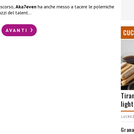
iscorso,
Aka7even
ha anche messo a tacere le polemiche
gazzi del talent…
AVANTI
CUC
Tira
light
LUCREZ
Grana