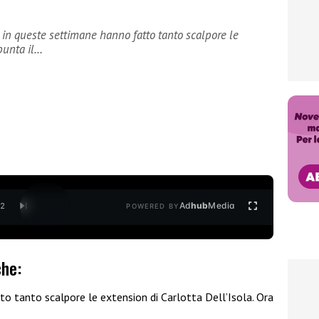
: in queste settimane hanno fatto tanto scalpore le
spunta il…
Ad
hub
Media
/
2
POWERED BY
che:
o tanto scalpore le extension di Carlotta Dell’Isola. Ora