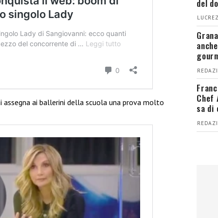
del d
LUCREZ
Grana
anche
gour
REDAZI
Franc
Chef 
ni assegna ai ballerini della scuola una prova molto
sa di
REDAZI