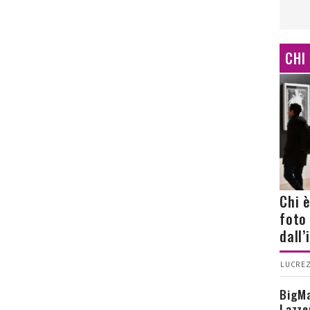
CHI
Chi 
foto
dall
LUCREZ
BigMa
Lazze