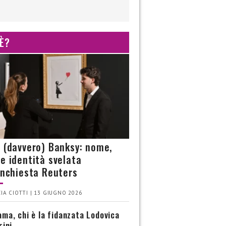
 È?
è (davvero) Banksy: nome,
 e identità svelata
’inchiesta Reuters
IA CIOTTI | 13 GIUGNO 2026
ma, chi è la fidanzata Lodovica
rini