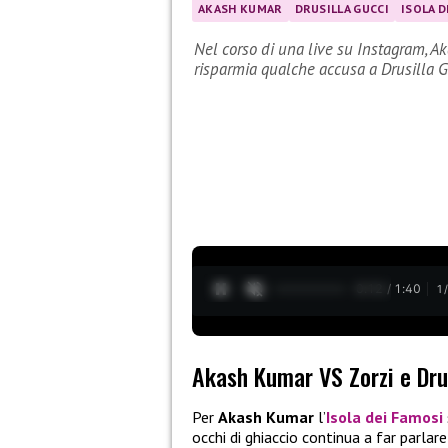
AKASH KUMAR
DRUSILLA GUCCI
ISOLA D
Nel corso di una live su Instagram, 
risparmia qualche accusa a Drusilla G
0:13 / 1:40
1
Akash Kumar VS Zorzi e Dru
Per
Akash Kumar
l’
Isola dei Famosi
occhi di ghiaccio continua a far parlar