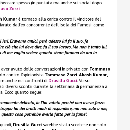
beccare spesso (in puntata ma anche sui social dopo
so Zorzi
.
h Kumar
è tornato alla carica contro il vincitore del
iarato dall’ex concorrente dell’Isola dei Famosi, come
eri. Eravamo amici, però adesso lui fa il suo, fa
ire ciò che lui deve dire, fa il suo lavoro. Ma non è tanto lui,
a di me voglio vedere quanto share faranno da ora in
 aver avuto delle conversazioni in privato con
Tommaso
lo contro l’opinionista
Tommaso Zorzi
.
Akash Kumar
,
are anche nei confronti di
Drusilla Gucci
. Verso
icati diversi scontri durante la settimana di permanenza a
sa. Ecco quanto segue:
remamente delicata, io l’ho votata perché non aveva forze.
troppo ha dei brutti modi di rispondere, ma non solo a me,
 questa cosa potrebbe averla fatta per la fame”.
 quindi,
Drusilla Gucci
sarebbe stata scortese non solo