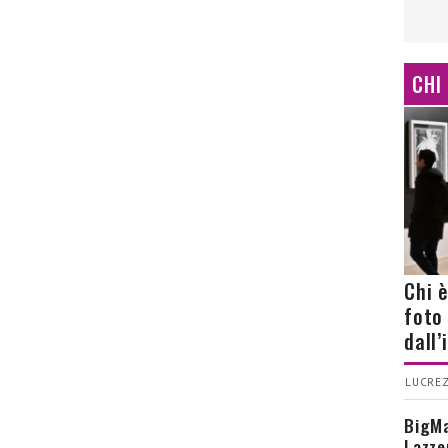
CHI
Chi 
foto
dall
LUCREZ
BigMa
Lazze