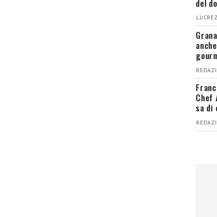
del d
LUCREZ
Grana
anche
gour
REDAZI
Franc
Chef 
sa di
REDAZI