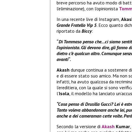
breve percorso ha avuto modo di batti
l’eliminazione), con l’opinionista
Tomma
In una recente live di Instagram,
Akas
Grande Fratello Vip 5
. Ecco quanto dich
riportato da
Biccy
:
“
Di Tommaso penso che…ci siamo sentiti i
l’opinionista. Gli devono dire, gli fanno d
dietro c’è qualcun altro. Comunque senz
avanti
“.
Akash
dunque continua a sostenere di
e di essere stato suo amico. Ma non so
infatti, ha avuto qualcosa da recrimin
l’ereditiera, con la quale si sono verif
l’
Isola
, il modello ha lanciato un’accu
“Cosa penso di Drusilla Gucci? Lei è est
Tanto voleva abbandonare anche lei, pur
anche a dei cameraman certe volte. Però
Secondo la versione di
Akash
Kumar
,