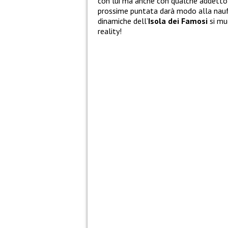
con lui ma anche con qualche addetto 
prossime puntata darà modo alla naufra
dinamiche dell’
Isola dei Famosi
si mu
reality!