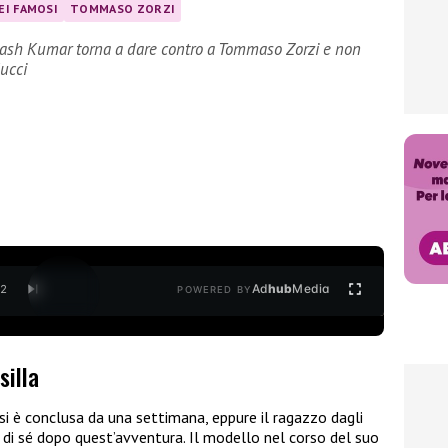
EI FAMOSI
TOMMASO ZORZI
Akash Kumar torna a dare contro a Tommaso Zorzi e non
ucci
Ad
hub
Media
/
2
POWERED BY
silla
si è conclusa da una settimana, eppure il ragazzo dagli
e di sé dopo quest’avventura. Il modello nel corso del suo