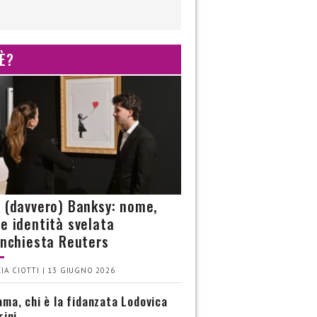
 È?
è (davvero) Banksy: nome,
 e identità svelata
’inchiesta Reuters
IA CIOTTI | 13 GIUGNO 2026
ma, chi è la fidanzata Lodovica
rini