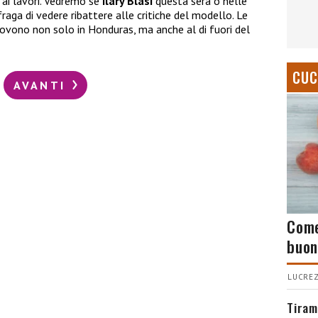
ai lavori. Vedremo se
Ilary Blasi
questa sera o nelle
ga di vedere ribattere alle critiche del modello. Le
ovono non solo in Honduras, ma anche al di fuori del
CUC
AVANTI
Come
buon
LUCREZ
Tiram