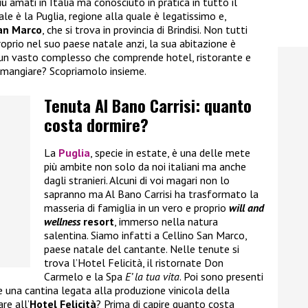
ù amati in Italia ma conosciuto in pratica in tutto il
e è la Puglia, regione alla quale è legatissimo e,
an Marco
, che si trova in provincia di Brindisi. Non tutti
oprio nel suo paese natale anzi, la sua abitazione è
 un vasto complesso che comprende hotel, ristorante e
 mangiare? Scopriamolo insieme.
Tenuta Al Bano Carrisi: quanto
costa dormire?
La
Puglia
, specie in estate, è una delle mete
più ambite non solo da noi italiani ma anche
dagli stranieri. Alcuni di voi magari non lo
sapranno ma Al Bano Carrisi ha trasformato la
masseria di famiglia in un vero e proprio
will and
wellness
resort
, immerso nella natura
salentina. Siamo infatti a Cellino San Marco,
paese natale del cantante. Nelle tenute si
trova l’Hotel Felicità, il ristornate Don
Carmelo e la Spa
E’ la tua vita
. Poi sono presenti
e una cantina legata alla produzione vinicola della
re all’
Hotel Felicità
? Prima di capire quanto costa