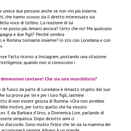
nisce due persone anche se non vivi più insieme.
i, che hanno scosso sia il diretto interessato sia
lla voce di Cellino. La reazione di lui
n ne posso più. Amarci ancora? Certo che no! Ma qualcuno
mpagna e due figli? Perché sembra
e io e Romina torniamo insieme? Io sto con Loredana e con
».
vesse fatto ricorso a Instagram, postando una citazione
intelligenza, quando non si conoscono i
e dimensioni contano! Che sia una maschilista?
 di fuoco da parte di Loredana è rimasto stupito dal suo
lui prova per lei e per i loro figli, Jasmine
 detto di non essere gelosa di Romina. «Ora non avrebbe
rebbe motivo, per tutto quello che ha vissuto
». E da Barbara d’Urso, a Domenica Live, parlando di
sserle simpatica. Dopo diciotto anni ci
iamo d’accordo. Sono molto felice che lei sia la mamma dei
e ci accomunerà sempre. Albano è un grande