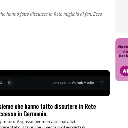
he hanno fatto discutere in Rete migliaia di fan. Ecco
Ad
hub
Media
/
2
POWERED BY
nsieme che hanno fatto discutere in Rete
uccesso in Germania.
re loro. A spasso per mercatini natalizi
esentato il tour che li vedrà protagonisti di