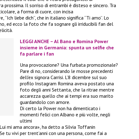
ra prossima. Il sorriso di entrambi è disteso e sincero. Tra
icolare, a forma di cuore, con incisa
 “Ich liebe dich”, che in italiano significa “Ti amo”. Lo
o, ed ecco la foto che fa sognare gli irriducibili fan del
licità.
LEGGI ANCHE – Al Bano e Romina Power
insieme in Germania: spunta un selfie che
fa parlare i fan
Una provocazione? Una furbata promozionale?
Pare di no, considerando le mosse precedenti
dell’ex signora Carrisi. L’8 dicembre sul suo
profilo Instagram Romina aveva postato una
foto degli anni Settanta, che la ritrae mentre
accarezza quello che ai tempi era suo marito
guardandolo con amore.
Di certo la Power non ha dimenticato i
momenti felici con Albano e più volte, negli
ultimi
 «Lui mi ama ancora», ha detto a Silvia Toffanin
Se tu vivi per trent’anni con una persona, come fai a