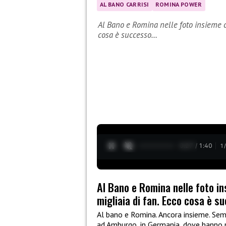
AL BANO CARRISI
ROMINA POWER
Al Bano e Romina nelle foto insieme c
cosa è successo…
0:28 / 1:40
1
Al Bano e Romina nelle foto i
migliaia di fan. Ecco cosa è s
Al bano e Romina. Ancora insieme. Semp
ad Amburgo, in Germania, dove hanno pr