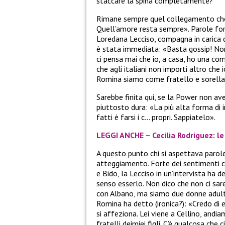
staccare la spina completamente?
Rimane sempre quel collegamento che u
Quell’amore resta sempre». Parole fort
Loredana Lecciso, compagna in carica de
è stata immediata: «Basta gossip! No
ci pensa mai che io, a casa, ho una co
che agli italiani non importi altro ch
Romina siamo come fratello e sorella
Sarebbe finita qui, se la Power non a
piuttosto dura: «La più alta forma di 
fatti è farsi i c… propri. Sappiatelo».
LEGGI ANCHE – Cecilia Rodriguez: l
A questo punto chi si aspettava parole
atteggiamento. Forte dei sentimenti che 
e Bido, la Lecciso in un’intervista ha
senso esserlo. Non dico che non ci sa
con Albano, ma siamo due donne adulte
Romina ha detto (ironica?): «Credo di e
si affeziona. Lei viene a Cellino, and
fratelli deimiei figli. C’è qualcosa ch