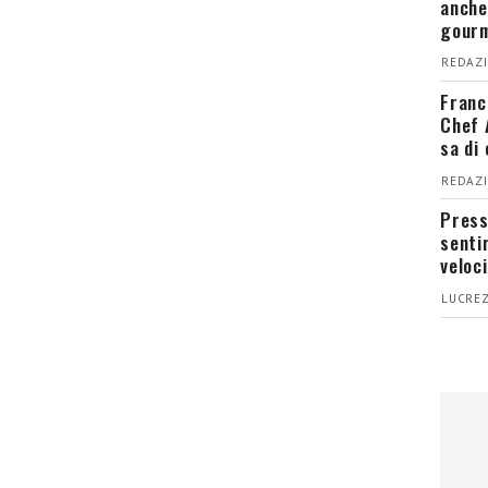
anche
gour
REDAZI
Franc
Chef 
sa di
REDAZI
Press
senti
veloci
LUCREZ