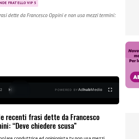
NDE FRATELLO VIP 5
 frasi dette da Francesco Oppini e non usa mezzi termini:
Ad
hub
Media
/
2
POWERED BY
lle recenti frasi dette da Francesco
mini: “Deve chiedere scusa”
polare conduttrice ed opinionista tv non usa mezzi