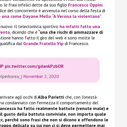
le frasi infelici dette da suo figlio
Francesco Oppini
elice del concorrente è avvenuta nel corso della festa di
e una come Dayane Mello “A Verona la violentano”
.
 nuovo. Il telecronista sportivo
ha infatti fatto una
Vento
, dicendo che è
“una che rischi di ammazzare di
uestione hanno fatto il giro del web e sono molte le
qualifica dal
Grande Fratello Vip
di Francesco.
IP
pic.twitter.com/gdankPzbOR
@Iperborea_)
November 2, 2020
rivate agli occhi di
Alba Parietti
che, con l’onestà
e, ha condannato con fermezza il comportamento del
rancesco ha fatto realmente battute (venute male) e
il gusto della battuta conviviale, non importa quale
ecc, perché sono frasi che non si dicono e offendono le
roppo delicato su cui non ci si deve permettere mai