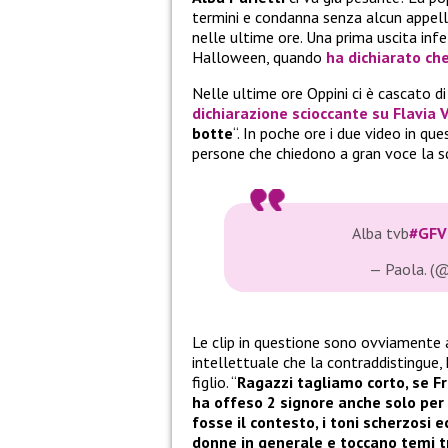
termini e condanna senza alcun appello 
nelle ultime ore. Una prima uscita inf
Halloween, quando
ha dichiarato ch
Nelle ultime ore Oppini ci è cascato di
dichiarazione scioccante su Flavia 
botte
“. In poche ore i due video in q
persone che chiedono a gran voce la s
Alba tvb
#GFV
— Paola. (
Le clip in questione sono ovviamente ar
intellettuale che la contraddistingu
figlio. “
Ragazzi tagliamo corto, se F
ha offeso 2 signore anche solo per 
fosse il contesto, i toni scherzosi 
donne in generale e toccano temi t