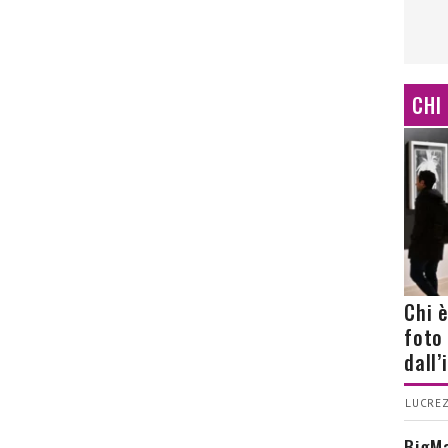
CHI
Chi 
foto
dall
LUCREZ
BigMa