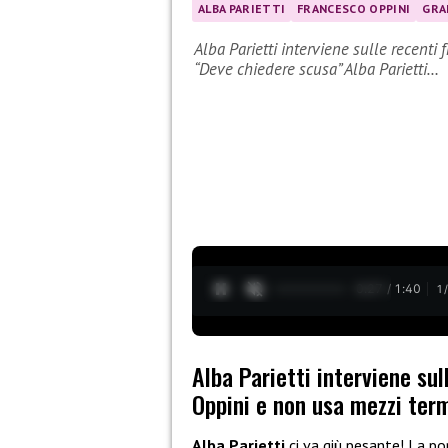
ALBA PARIETTI
FRANCESCO OPPINI
GRA
Alba Parietti interviene sulle recenti
“Deve chiedere scusa” Alba Parietti…
0:28 / 1:40
1
Alba Parietti interviene su
Oppini e non usa mezzi ter
Alba Parietti
ci va giù pesante! La po