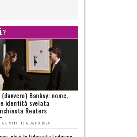
 È?
è (davvero) Banksy: nome,
 e identità svelata
’inchiesta Reuters
IA CIOTTI | 13 GIUGNO 2026
ma, chi è la fidanzata Lodovica