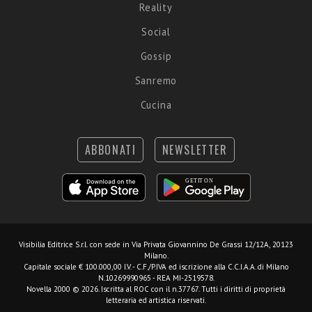
Reality
Social
Gossip
Sanremo
Cucina
ABBONATI
NEWSLETTER
Visibilia Editrice S.r.l.
con sede in Via Privata Giovannino De Grassi 12/12A, 20123
Milano.
Capitale sociale € 100.000,00 I.V. - C.F./P.IVA ed iscrizione alla C.C.I.A.A. di Milano
N.10269990965 - REA MI-2519578.
Novella 2000 © 2026. Iscritta al ROC con il n.37767. Tutti i diritti di proprietà
letteraria ed artistica riservati.