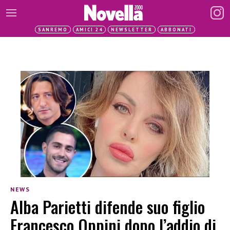
SANREMO
AMICI 24
NEWSLETTER
ABBONATI
NEWS
Alba Parietti difende suo figlio
Francesco Oppini dopo l’addio di