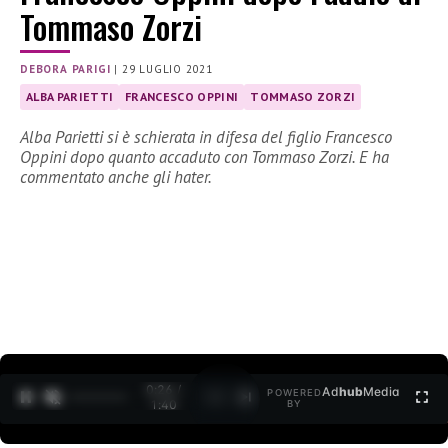
Tommaso Zorzi
DEBORA PARIGI
|
29 LUGLIO 2021
ALBA PARIETTI
FRANCESCO OPPINI
TOMMASO ZORZI
Alba Parietti si è schierata in difesa del figlio Francesco
Oppini dopo quanto accaduto con Tommaso Zorzi. E ha
commentato anche gli hater.
0:27 /
Ad
hub
Media
POWERED
1
/
2
1:40
BY