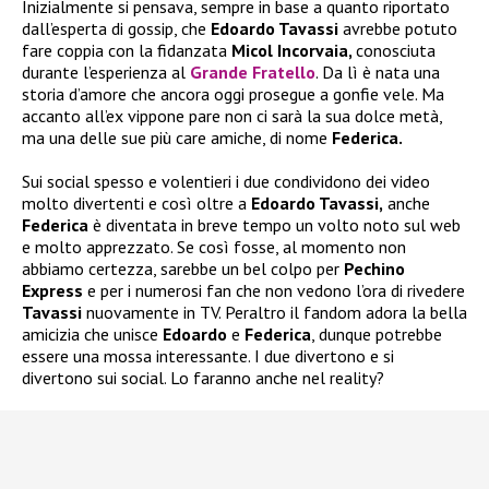
Inizialmente si pensava, sempre in base a quanto riportato
dall’esperta di gossip, che
Edoardo Tavassi
avrebbe potuto
fare coppia con la fidanzata
Micol Incorvaia,
conosciuta
durante l’esperienza al
Grande Fratello
. Da lì è nata una
storia d’amore che ancora oggi prosegue a gonfie vele. Ma
accanto all’ex vippone pare non ci sarà la sua dolce metà,
ma una delle sue più care amiche, di nome
Federica.
Sui social spesso e volentieri i due condividono dei video
molto divertenti e così oltre a
Edoardo Tavassi,
anche
Federica
è diventata in breve tempo un volto noto sul web
e molto apprezzato. Se così fosse, al momento non
abbiamo certezza, sarebbe un bel colpo per
Pechino
Express
e per i numerosi fan che non vedono l’ora di rivedere
Tavassi
nuovamente in TV. Peraltro il fandom adora la bella
amicizia che unisce
Edoardo
e
Federica
, dunque potrebbe
essere una mossa interessante. I due divertono e si
divertono sui social. Lo faranno anche nel reality?