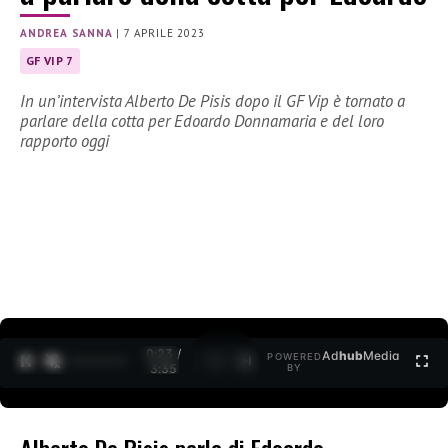
ANDREA SANNA
|
7 APRILE 2023
GF VIP 7
In un’intervista Alberto De Pisis dopo il GF Vip è tornato a
parlare della cotta per Edoardo Donnamaria e del loro
rapporto oggi
0:25 /
Ad
hub
Media
POWERED
1
/
2
3:35
BY