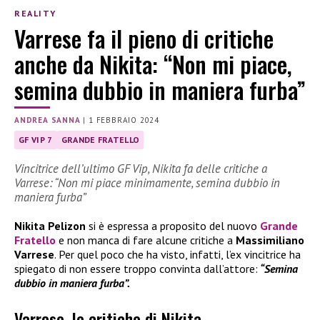
REALITY
Varrese fa il pieno di critiche
anche da Nikita: “Non mi piace,
semina dubbio in maniera furba”
ANDREA SANNA
|
1 FEBBRAIO 2024
GF VIP 7
GRANDE FRATELLO
Vincitrice dell’ultimo GF Vip, Nikita fa delle critiche a
Varrese: “Non mi piace minimamente, semina dubbio in
maniera furba”
Nikita Pelizon
si è espressa a proposito del nuovo
Grande
Fratello
e non manca di fare alcune critiche a
Massimiliano
Varrese
. Per quel poco che ha visto, infatti, l’ex vincitrice ha
spiegato di non essere troppo convinta dall’attore:
“Semina
dubbio in maniera furba”.
Varrese, le critiche di Nikita