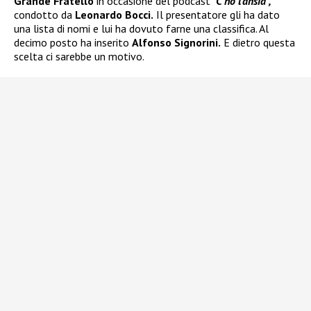
Grande Fratello
in occasione del podcast
“C’ho l’ansia”,
condotto da
Leonardo Bocci.
Il presentatore gli ha dato
una lista di nomi e lui ha dovuto farne una classifica. Al
decimo posto ha inserito
Alfonso Signorini.
E dietro questa
scelta ci sarebbe un motivo.