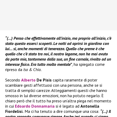
“(…) Penso che effettivamente all’inizio, ma proprio all’inizio, c’è
stato questo esserci scoperti. Le notti ad aprirsi in giardino con
lui… sì, anche momenti di tenerezza. Quello che preme è che
quello che c’è stato tra noi, il nostro legame, non ha mai avuto
da parte mia, tantomeno dalla sua, un fine carnale, rivolto ad un
interesse fisico. Era tutto molto mentale”
, ha spiegato come
ripreso da
Isa & Chia.
Secondo
Alberto
De Pisis
capita raramente di poter
scambiare gesti affettuosi con una persona, anche se si
tratta di semplici carezze. Atteggiamenti questi che hanno
smosso in lui diverse emozioni, non ha potuto negarlo. È
chiaro però che il tutto ha preso un’altra piega nel momento
in cui
Edoardo Donnamaria
si è legato ad
Antonella
Fiordelisi.
Ma ci ha tenuto a dire comunque una cosa:
“(…) Il
nostro rapporto comunque rimane. Anche ieri quando ci siamo