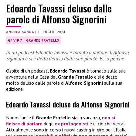
Edoardo Tavassi deluso dalle
parole di Alfonso Signorini
ANDREA SANNA
|
10 LUGLIO 2024
GF VIP 7
GRANDE FRATELLO
In un podcast Edoardo Tavassi è tornato a parlare di Alfonso
Signorini e si è detto deluso dalle sue parole. Ecco perché
Ospite di un podcast,
Edoardo Tavassi
è tornato sulla sua
avventura nella Casa del
Grande Fratello
e si è detto
molto deluso dalle parole di
Alfonso Signorini
sulla sua
edizione.
Edoardo Tavassi deluso da Alfonso Signorini
Nonostante il
Grande Fratello
sia in vacanza,
non si
finisce di parlare
degli
ex protagonisti
e di ciò che verrà!
Attualmente sono in corso i nuovi casting in giro per l’Italia
(
e i rumor sui papabili gieffini vip non mancano di certo
).