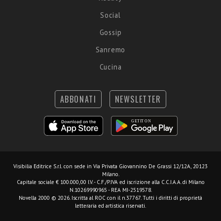
Social
Gossip
Sanremo
Cucina
ABBONATI
NEWSLETTER
Visibilia Editrice S.r.l.
con sede in Via Privata Giovannino De Grassi 12/12A, 20123
Milano.
Capitale sociale € 100.000,00 I.V. - C.F./P.IVA ed iscrizione alla C.C.I.A.A. di Milano
N.10269990965 - REA MI-2519578.
Novella 2000 © 2026. Iscritta al ROC con il n.37767. Tutti i diritti di proprietà
letteraria ed artistica riservati.