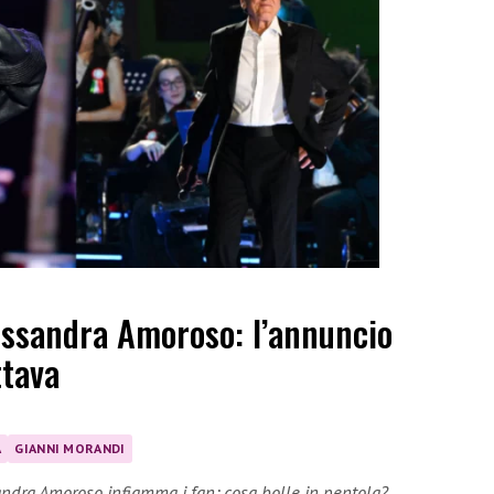
essandra Amoroso: l’annuncio
ttava
A
GIANNI MORANDI
andra Amoroso infiamma i fan: cosa bolle in pentola?