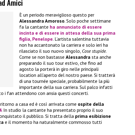
ad Amici
È un periodo meraviglioso questo per
Alessandra Amoroso
. Solo poche settimane
fa la cantante
ha annunciato di essere
incinta
e di essere in attesa della sua prima
figlia,
Penelope
. L’artista salentina tuttavia
non ha accantonato la carriera e solo ieri ha
rilasciato il suo nuovo singolo,
Cose stupide
.
Come se non bastasse
Alessandra
sta anche
preparando il suo tour estivo, che fino ad
agosto la porterà in giro nelle principali
location all’aperto del nostro paese. Si tratterà
di una tournée speciale, probabilmente la più
importante della sua carriera. Sul palco infatti
to i fan attendono con ansia questi concerti.
ritorno a casa ed è così arrivata come
ospite della
4
. In studio la cantante ha presentato proprio il suo
conquistato il pubblico. Si tratta della
prima esibizione
za
e il momento ha naturalmente commosso tutti