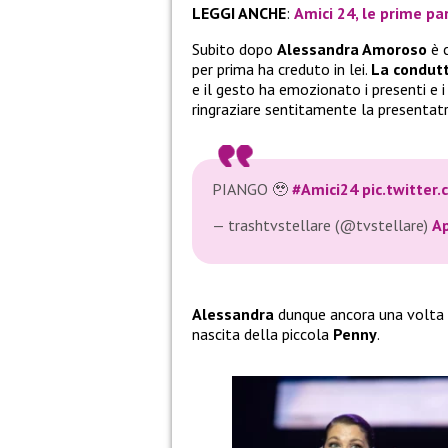
LEGGI ANCHE
:
Amici 24, le prime pa
Subito dopo
Alessandra Amoroso
è 
per prima ha creduto in lei.
La condutt
e il gesto ha emozionato i presenti e i
ringraziare sentitamente la presentatr
PIANGO 🥹
#Amici24
pic.twitter
— trashtvstellare (@tvstellare)
Ap
Alessandra
dunque ancora una volta h
nascita della piccola
Penny
.