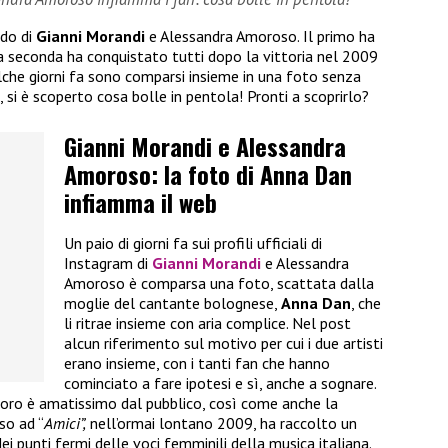
ndo di
Gianni Morandi
e Alessandra Amoroso. Il primo ha
 la seconda ha conquistato tutti dopo la vittoria nel 2009
ualche giorni fa sono comparsi insieme in una foto senza
, si è scoperto cosa bolle in pentola! Pronti a scoprirlo?
Gianni Morandi e Alessandra
Amoroso: la foto di Anna Dan
infiamma il web
Un paio di giorni fa sui profili ufficiali di
Instagram di
Gianni Morandi
e Alessandra
Amoroso è comparsa una foto, scattata dalla
moglie del cantante bolognese,
Anna Dan
, che
li ritrae insieme con aria complice. Nel post
alcun riferimento sul motivo per cui i due artisti
erano insieme, con i tanti fan che hanno
cominciato a fare ipotesi e sì, anche a sognare.
doro è amatissimo dal pubblico, così come anche la
so ad “
Amici”,
nell’ormai lontano 2009, ha raccolto un
ei punti fermi delle voci femminili della musica italiana.