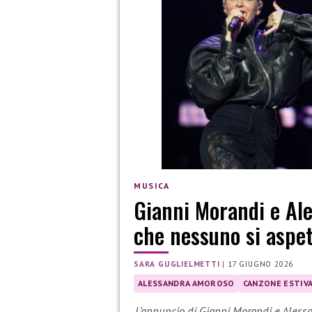
MUSICA
Gianni Morandi e Al
che nessuno si aspe
SARA GUGLIELMETTI
|
17 GIUGNO 2026
ALESSANDRA AMOROSO
CANZONE ESTIV
L’annuncio di Gianni Morandi e Aless