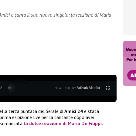
mici e canta il suo nuovo singolo: la reazione di Maria
Ad
hub
Media
/
2
POWERED BY
ella terza puntata del Serale di
Amici 24
è stata
a prima esibizione live per la cantante dopo aver
osì mancata
la dolce reazione di
Maria De Filippi
.