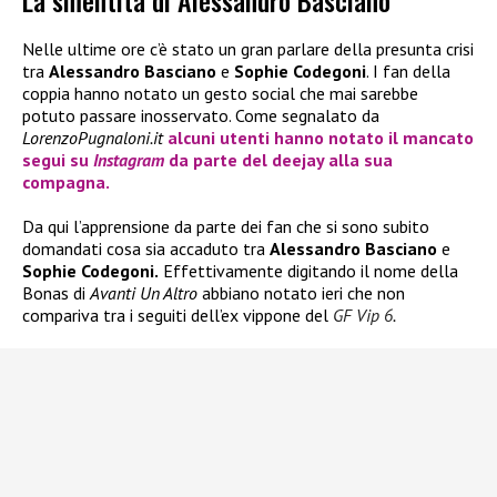
La smentita di Alessandro Basciano
Nelle ultime ore c’è stato un gran parlare della presunta crisi
tra
Alessandro Basciano
e
Sophie Codegoni
. I fan della
coppia hanno notato un gesto social che mai sarebbe
potuto passare inosservato. Come segnalato da
LorenzoPugnaloni.it
alcuni utenti hanno notato il mancato
segui su
Instagram
da parte del deejay alla sua
compagna.
Da qui l’apprensione da parte dei fan che si sono subito
domandati cosa sia accaduto tra
Alessandro Basciano
e
Sophie Codegoni.
Effettivamente digitando il nome della
Bonas di
Avanti Un Altro
abbiano notato ieri che non
compariva tra i seguiti dell’ex vippone del
GF Vip 6
.