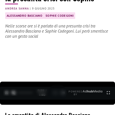
ANDREA SANNA
|
9 GIUGNO 2023
ALESSANDRO BASCIANO
SOPHIE CODEGONI
Nelle scorse ore si è parlato di una presunta crisi tra
Alessandro Basciano e Sophie Codegoni. Lui però smentisce
con un gesto social
0:30 /
Ad
hub
Media
POWERED
1
/
2
1:40
BY