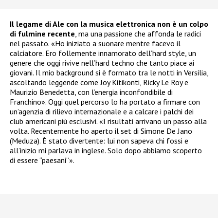
Il legame di Ale con la musica elettronica non è un colpo
di fulmine recente
, ma una passione che affonda le radici
nel passato. «Ho iniziato a suonare mentre facevo il
calciatore. Ero follemente innamorato dell’hard style, un
genere che oggi rivive nell’hard techno che tanto piace ai
giovani. Il mio background si è formato tra le notti in Versilia,
ascoltando leggende come Joy Kitikonti, Ricky Le Roy e
Maurizio Benedetta, con l’energia inconfondibile di
Franchino». Oggi quel percorso lo ha portato a firmare con
un’agenzia di rilievo internazionale e a calcare i palchi dei
club americani più esclusivi. «I risultati arrivano un passo alla
volta. Recentemente ho aperto il set di Simone De Jano
(Meduza). È stato divertente: lui non sapeva chi fossi e
all’inizio mi parlava in inglese. Solo dopo abbiamo scoperto
di essere “paesani”».