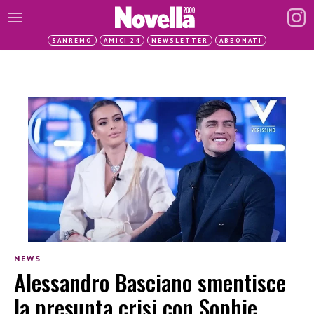
SANREMO
AMICI 24
NEWSLETTER
ABBONATI
NEWS
Alessandro Basciano smentisce
la presunta crisi con Sophie