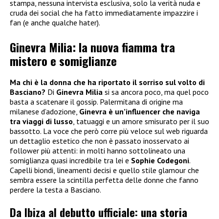
stampa, nessuna intervista esclusiva, solo la verità nuda e
cruda dei social che ha fatto immediatamente impazzire i
fan (e anche qualche hater).
Ginevra Milia: la nuova fiamma tra
mistero e somiglianze
Ma chi è la donna che ha riportato il sorriso sul volto di
Basciano?
Di
Ginevra Milia
si sa ancora poco, ma quel poco
basta a scatenare il gossip. Palermitana di origine ma
milanese d’adozione,
Ginevra è un’influencer che naviga
tra viaggi di lusso
, tatuaggi e un amore smisurato per il suo
bassotto. La voce che però corre più veloce sul web riguarda
un dettaglio estetico che non è passato inosservato ai
follower più attenti: in molti hanno sottolineato una
somiglianza quasi incredibile tra lei e
Sophie Codegoni
.
Capelli biondi, lineamenti decisi e quello stile glamour che
sembra essere la scintilla perfetta delle donne che fanno
perdere la testa a Basciano.
Da Ibiza al debutto ufficiale: una storia