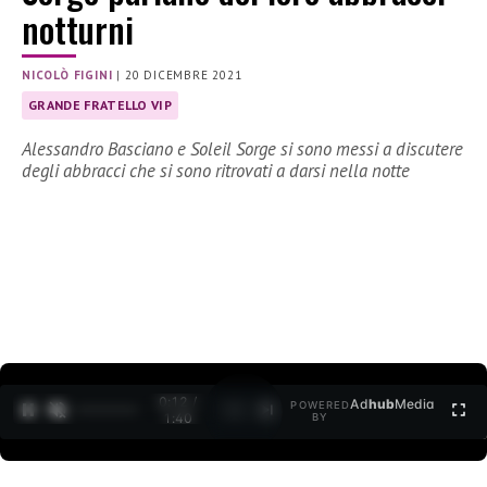
notturni
NICOLÒ FIGINI
|
20 DICEMBRE 2021
GRANDE FRATELLO VIP
Alessandro Basciano e Soleil Sorge si sono messi a discutere
degli abbracci che si sono ritrovati a darsi nella notte
0:12 /
Ad
hub
Media
POWERED
1
/
2
1:40
BY