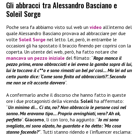
Gli abbracci tra Alessandro Basciano e
Soleil Sorge
Poche sera fa abbiamo visto sul web un
video
all’interno del
quale Alessandro Basciano provava ad abbracciare per due
volte
Soleil Sorge
nel letto. Lei, però, in entrambe le
occasioni gli ha spostato il braccio finendo per coprirsi con la
coperta. Un utente del web, però, ha fatto notare che
mancava un pezzo iniziale
del filmato: “
Raga manca il
pezzo prima, erano abbracciati e lei aveva la gamba sopra di lui,
lui le toccava il c**o e sono rimasti un bel po’ così… Ma lei ad un
certo punto dice: ‘Come sono finita ad abbracciarti?’. Secondo
me non se n’è accorta davvero
“.
A confermarlo anche il discorso che hanno fatto in queste
ore i due protagonisti della vicenda.
Soleil
ha affermato:
“
Un minimo di… Ci sta, no? Non abbraccio le persone così nel
sonno. Ma eravamo tipo… Proprio avvinghiati, vero? Ah ok,
perfetto
“.
Giacomo
, lì con loro, ha aggiunto: “
Io mi sono
svegliato, mi sono alzato, ho guardato e ho detto: ‘Ma cosa
stanno facendo?’
“. Tutti stanno ridendo e l’influencer esclama: