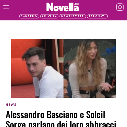
SANREMO
AMICI 24
NEWSLETTER
ABBONATI
NEWS
Alessandro Basciano e Soleil
Sorge parlano dei loro abbracci