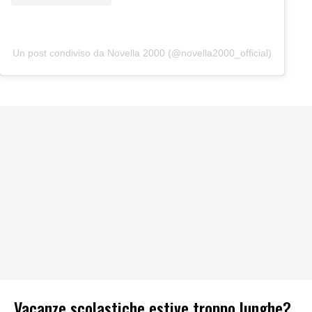
Un post condiviso da Novella 2000 (@novella2000_official)
Vacanze scolastiche estive troppo lunghe?