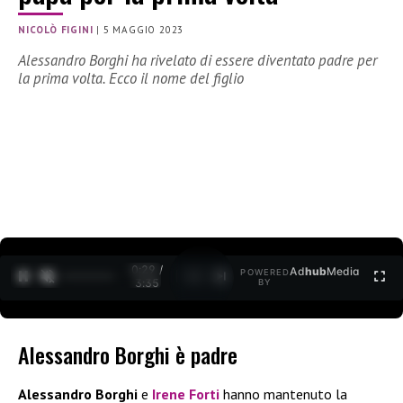
NICOLÒ FIGINI
|
5 MAGGIO 2023
Alessandro Borghi ha rivelato di essere diventato padre per
la prima volta. Ecco il nome del figlio
0:30 /
Ad
hub
Media
POWERED
1
/
2
3:35
BY
Alessandro Borghi è padre
Alessandro Borghi
e
Irene Forti
hanno mantenuto la