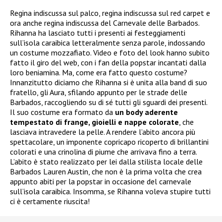
Regina indiscussa sul palco, regina indiscussa sul red carpet e
ora anche regina indiscussa del Carnevale delle Barbados.
Rihanna ha lasciato tutti i presenti ai festeggiamenti
sull’isola caraibica letteralmente senza parole, indossando
un costume mozzafiato. Video e foto del look hanno subito
fatto il giro del web, con i fan della popstar incantati dalla
loro beniamina. Ma, come era fatto questo costume?
Innanzitutto diciamo che Rihanna si è unita alla band di suo
fratello, gli Aura, sfilando appunto per le strade delle
Barbados, raccogliendo su di sé tutti gli sguardi dei presenti.
Il suo costume era formato da
un body aderente
tempestato di frange, gioielli e nappe colorate
, che
lasciava intravedere la pelle. A rendere l’abito ancora più
spettacolare, un imponente copricapo ricoperto di brillantini
colorati e una crinolina di piume che arrivava fino a terra.
L’abito è stato realizzato per lei dalla stilista locale delle
Barbados Lauren Austin, che non è la prima volta che crea
appunto abiti per la popstar in occasione del carnevale
sull’isola caraibica. Insomma, se Rihanna voleva stupire tutti
ci è certamente riuscita!