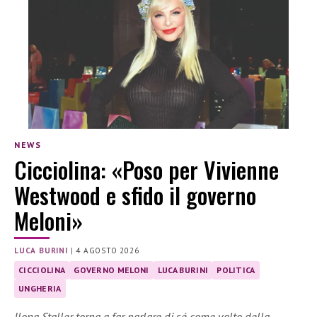
NEWS
Cicciolina: «Poso per Vivienne
Westwood e sfido il governo
Meloni»
LUCA BURINI
|
4 AGOSTO 2026
CICCIOLINA
GOVERNO MELONI
LUCA BURINI
POLITICA
UNGHERIA
Ilona Staller torna a far parlare di sé come volto della