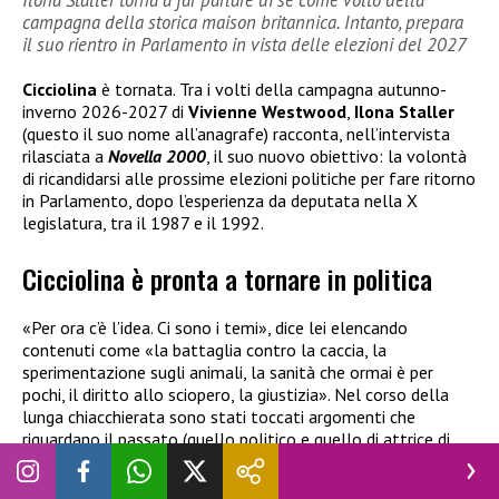
campagna della storica maison britannica. Intanto, prepara
il suo rientro in Parlamento in vista delle elezioni del 2027
Cicciolina
è tornata. Tra i volti della campagna autunno-
inverno 2026-2027 di
Vivienne Westwood
,
Ilona Staller
(questo il suo nome all’anagrafe) racconta, nell’intervista
rilasciata a
Novella 2000
, il suo nuovo obiettivo: la volontà
di ricandidarsi alle prossime elezioni politiche per fare ritorno
in Parlamento, dopo l’esperienza da deputata nella X
legislatura, tra il 1987 e il 1992.
Cicciolina è pronta a tornare in politica
«Per ora c’è l’idea. Ci sono i temi», dice lei elencando
contenuti come «la battaglia contro la caccia, la
sperimentazione sugli animali, la sanità che ormai è per
pochi, il diritto allo sciopero, la giustizia». Nel corso della
lunga chiacchierata sono stati toccati argomenti che
riguardano il passato (quello politico e quello di attrice di
film porno), il presente, commentando l’operato di
Giorgia
Meloni
in Italia, e il futuro, partendo proprio dall’impegno