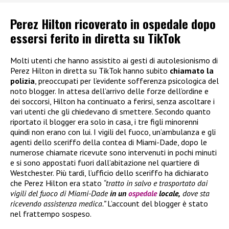
Perez Hilton ricoverato in ospedale dopo
essersi ferito in diretta su TikTok
Molti utenti che hanno assistito ai gesti di autolesionismo di
Perez Hilton in diretta su TikTok hanno subito
chiamato la
polizia
, preoccupati per l’evidente sofferenza psicologica del
noto blogger. In attesa dell’arrivo delle forze dell’ordine e
dei soccorsi, Hilton ha continuato a ferirsi, senza ascoltare i
vari utenti che gli chiedevano di smettere. Secondo quanto
riportato il blogger era solo in casa, i tre figli minorenni
quindi non erano con lui. I vigili del fuoco, un’ambulanza e gli
agenti dello sceriffo della contea di Miami-Dade, dopo le
numerose chiamate ricevute sono intervenuti in pochi minuti
e si sono appostati fuori dall’abitazione nel quartiere di
Westchester. Più tardi, l’ufficio dello sceriffo ha dichiarato
che Perez Hilton era stato
“tratto in salvo e trasportato dai
vigili del fuoco di Miami-Dade
in un
ospedale
locale,
dove sta
ricevendo assistenza medica.”
L’account del blogger è stato
nel frattempo sospeso.