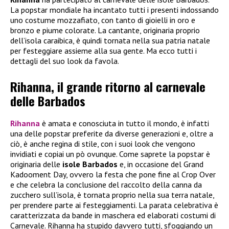
La popstar mondiale ha incantato tutti i presenti indossando
uno costume mozzafiato, con tanto di gioielli in oro e
bronzo e piume colorate. La cantante, originaria proprio
dell’isola caraibica, è quindi tornata nella sua patria natale
per festeggiare assieme alla sua gente. Ma ecco tutti i
dettagli del suo look da favola.
Rihanna, il grande ritorno al carnevale
delle Barbados
Rihanna
è amata e conosciuta in tutto il mondo, è infatti
una delle popstar preferite da diverse generazioni e, oltre a
ciò, è anche regina di stile, con i suoi look che vengono
invidiati e copiai un pò ovunque. Come saprete la popstar è
originaria delle
isole Barbados
e, in occasione del Grand
Kadooment Day, ovvero la festa che pone fine al Crop Over
e che celebra la conclusione del raccolto della canna da
zucchero sull’isola, è tornata proprio nella sua terra natale,
per prendere parte ai festeggiamenti. La parata celebrativa è
caratterizzata da bande in maschera ed elaborati costumi di
Carnevale. Rihanna ha stupido davvero tutti, sfoggiando un